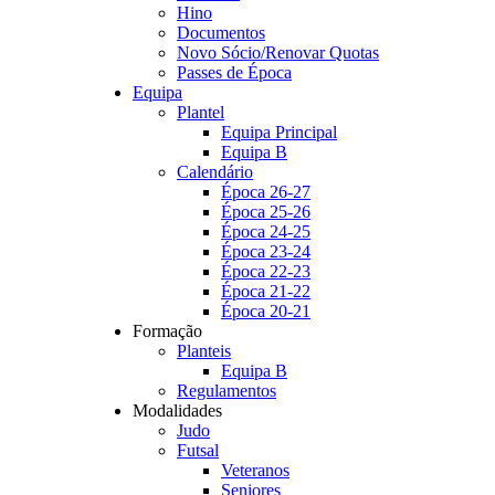
Hino
Documentos
Novo Sócio/Renovar Quotas
Passes de Época
Equipa
Plantel
Equipa Principal
Equipa B
Calendário
Época 26-27
Época 25-26
Época 24-25
Época 23-24
Época 22-23
Época 21-22
Época 20-21
Formação
Planteis
Equipa B
Regulamentos
Modalidades
Judo
Futsal
Veteranos
Seniores