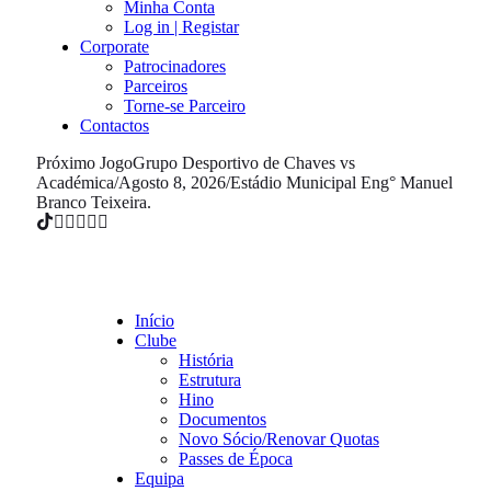
Minha Conta
Log in | Registar
Corporate
Patrocinadores
Parceiros
Torne-se Parceiro
Contactos
Próximo Jogo
Grupo Desportivo de Chaves vs
Académica
/
Agosto 8, 2026
/
Estádio Municipal Eng° Manuel
Branco Teixeira.
Início
Clube
História
Estrutura
Hino
Documentos
Novo Sócio/Renovar Quotas
Passes de Época
Equipa