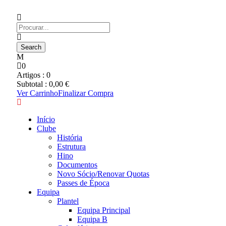
0
Artigos :
0
Subtotal :
0,00
€
Ver Carrinho
Finalizar Compra
Início
Clube
História
Estrutura
Hino
Documentos
Novo Sócio/Renovar Quotas
Passes de Época
Equipa
Plantel
Equipa Principal
Equipa B