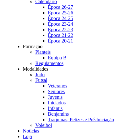
Calendário
Época 26-27
Época 25-26
Época 24-25
Época 23-24
Época 22-23
Época 21-22
Época 20-21
Formação
Planteis
Equipa B
Regulamentos
Modalidades
Judo
Futsal
Veteranos
Seniores
Juvenis
Iniciados
Infantis
Benjamins
Traquinas, Petizes e Pré-Iniciação
Voleibol
Notícias
Loja