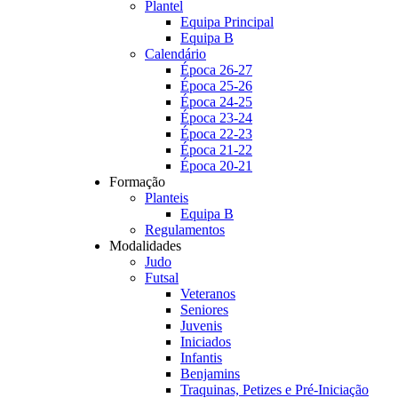
Plantel
Equipa Principal
Equipa B
Calendário
Época 26-27
Época 25-26
Época 24-25
Época 23-24
Época 22-23
Época 21-22
Época 20-21
Formação
Planteis
Equipa B
Regulamentos
Modalidades
Judo
Futsal
Veteranos
Seniores
Juvenis
Iniciados
Infantis
Benjamins
Traquinas, Petizes e Pré-Iniciação