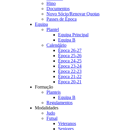
Hino
Documentos
Novo Sócio/Renovar Quotas
Passes de Época
Equipa
Plantel
Equipa Principal
Equipa B
Calendário
Época 26-27
Época 25-26
Época 24-25
Época 23-24
Época 22-23
Época 21-22
Época 20-21
Formação
Planteis
Equipa B
Regulamentos
Modalidades
Judo
Futsal
Veteranos
Seniores