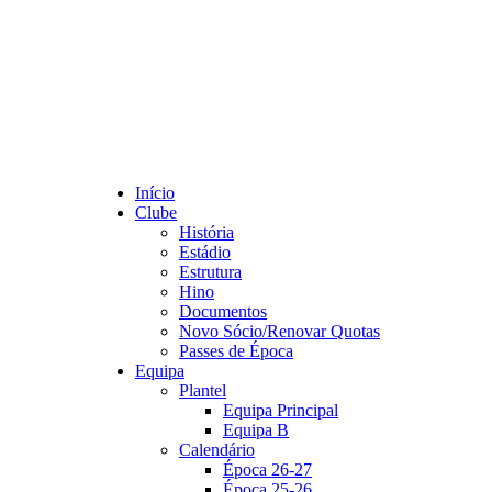
Início
Clube
História
Estádio
Estrutura
Hino
Documentos
Novo Sócio/Renovar Quotas
Passes de Época
Equipa
Plantel
Equipa Principal
Equipa B
Calendário
Época 26-27
Época 25-26