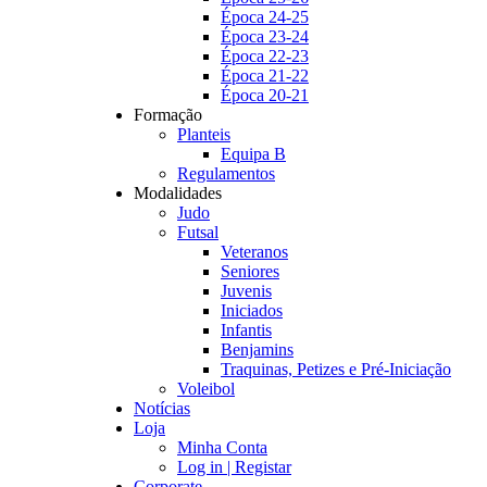
Época 24-25
Época 23-24
Época 22-23
Época 21-22
Época 20-21
Formação
Planteis
Equipa B
Regulamentos
Modalidades
Judo
Futsal
Veteranos
Seniores
Juvenis
Iniciados
Infantis
Benjamins
Traquinas, Petizes e Pré-Iniciação
Voleibol
Notícias
Loja
Minha Conta
Log in | Registar
Corporate