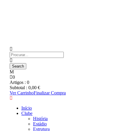
0
Artigos :
0
Subtotal :
0,00
€
Ver Carrinho
Finalizar Compra
Início
Clube
História
Estádio
Estrutura