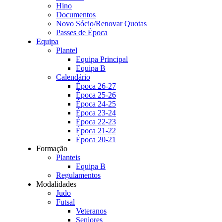
Hino
Documentos
Novo Sócio/Renovar Quotas
Passes de Época
Equipa
Plantel
Equipa Principal
Equipa B
Calendário
Época 26-27
Época 25-26
Época 24-25
Época 23-24
Época 22-23
Época 21-22
Época 20-21
Formação
Planteis
Equipa B
Regulamentos
Modalidades
Judo
Futsal
Veteranos
Seniores