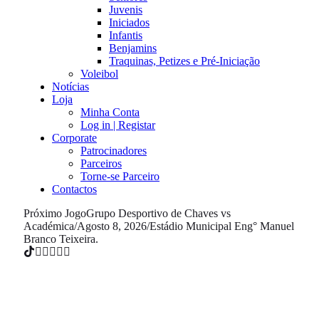
Juvenis
Iniciados
Infantis
Benjamins
Traquinas, Petizes e Pré-Iniciação
Voleibol
Notícias
Loja
Minha Conta
Log in | Registar
Corporate
Patrocinadores
Parceiros
Torne-se Parceiro
Contactos
Próximo Jogo
Grupo Desportivo de Chaves vs
Académica
/
Agosto 8, 2026
/
Estádio Municipal Eng° Manuel
Branco Teixeira.