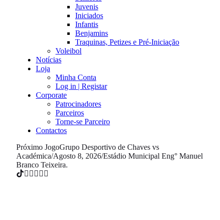
Juvenis
Iniciados
Infantis
Benjamins
Traquinas, Petizes e Pré-Iniciação
Voleibol
Notícias
Loja
Minha Conta
Log in | Registar
Corporate
Patrocinadores
Parceiros
Torne-se Parceiro
Contactos
Próximo Jogo
Grupo Desportivo de Chaves vs
Académica
/
Agosto 8, 2026
/
Estádio Municipal Eng° Manuel
Branco Teixeira.