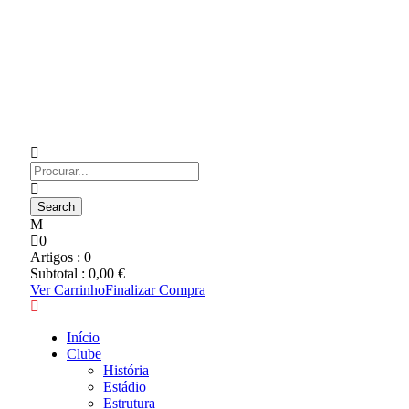
0
Artigos :
0
Subtotal :
0,00
€
Ver Carrinho
Finalizar Compra
Início
Clube
História
Estádio
Estrutura