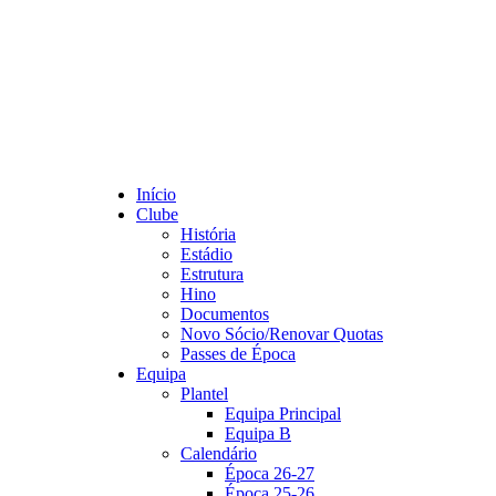
Início
Clube
História
Estádio
Estrutura
Hino
Documentos
Novo Sócio/Renovar Quotas
Passes de Época
Equipa
Plantel
Equipa Principal
Equipa B
Calendário
Época 26-27
Época 25-26