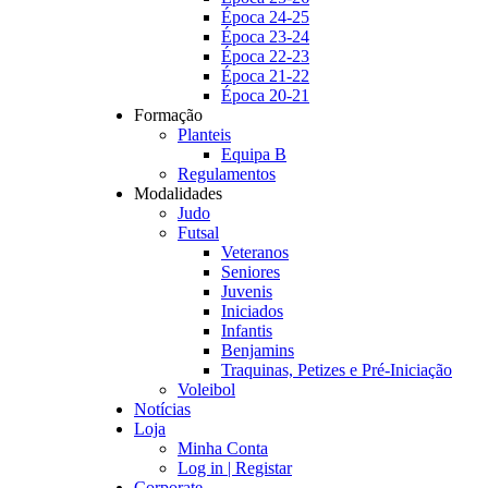
Época 24-25
Época 23-24
Época 22-23
Época 21-22
Época 20-21
Formação
Planteis
Equipa B
Regulamentos
Modalidades
Judo
Futsal
Veteranos
Seniores
Juvenis
Iniciados
Infantis
Benjamins
Traquinas, Petizes e Pré-Iniciação
Voleibol
Notícias
Loja
Minha Conta
Log in | Registar
Corporate