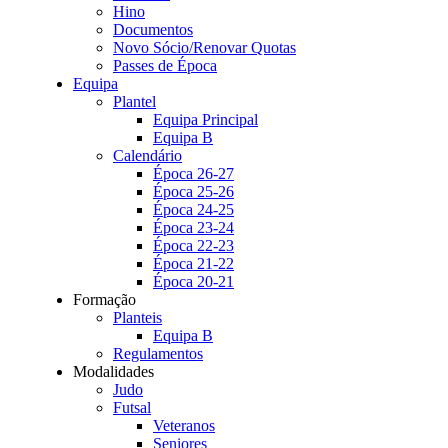
Hino
Documentos
Novo Sócio/Renovar Quotas
Passes de Época
Equipa
Plantel
Equipa Principal
Equipa B
Calendário
Época 26-27
Época 25-26
Época 24-25
Época 23-24
Época 22-23
Época 21-22
Época 20-21
Formação
Planteis
Equipa B
Regulamentos
Modalidades
Judo
Futsal
Veteranos
Seniores