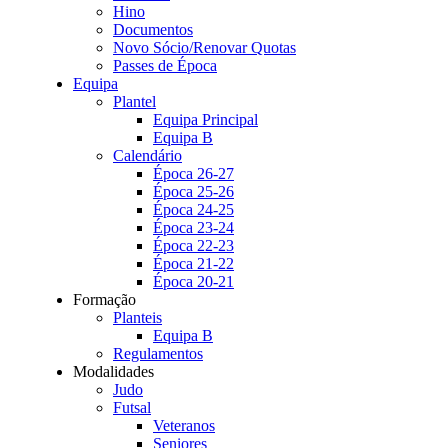
Hino
Documentos
Novo Sócio/Renovar Quotas
Passes de Época
Equipa
Plantel
Equipa Principal
Equipa B
Calendário
Época 26-27
Época 25-26
Época 24-25
Época 23-24
Época 22-23
Época 21-22
Época 20-21
Formação
Planteis
Equipa B
Regulamentos
Modalidades
Judo
Futsal
Veteranos
Seniores