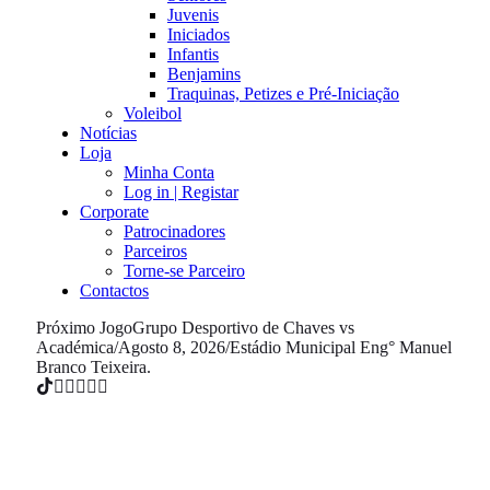
Juvenis
Iniciados
Infantis
Benjamins
Traquinas, Petizes e Pré-Iniciação
Voleibol
Notícias
Loja
Minha Conta
Log in | Registar
Corporate
Patrocinadores
Parceiros
Torne-se Parceiro
Contactos
Próximo Jogo
Grupo Desportivo de Chaves vs
Académica
/
Agosto 8, 2026
/
Estádio Municipal Eng° Manuel
Branco Teixeira.