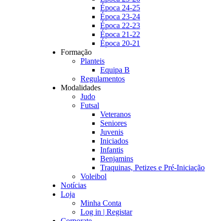
Época 24-25
Época 23-24
Época 22-23
Época 21-22
Época 20-21
Formação
Planteis
Equipa B
Regulamentos
Modalidades
Judo
Futsal
Veteranos
Seniores
Juvenis
Iniciados
Infantis
Benjamins
Traquinas, Petizes e Pré-Iniciação
Voleibol
Notícias
Loja
Minha Conta
Log in | Registar
Corporate