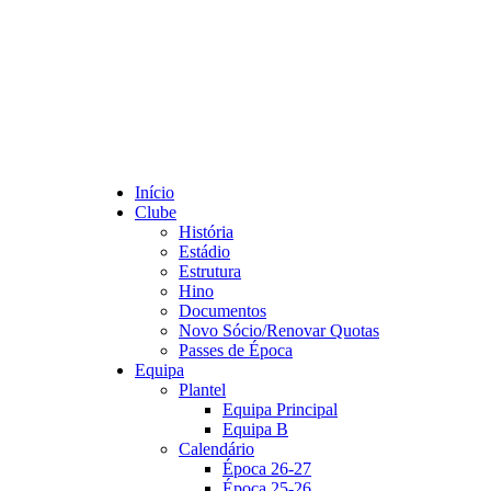
Início
Clube
História
Estádio
Estrutura
Hino
Documentos
Novo Sócio/Renovar Quotas
Passes de Época
Equipa
Plantel
Equipa Principal
Equipa B
Calendário
Época 26-27
Época 25-26