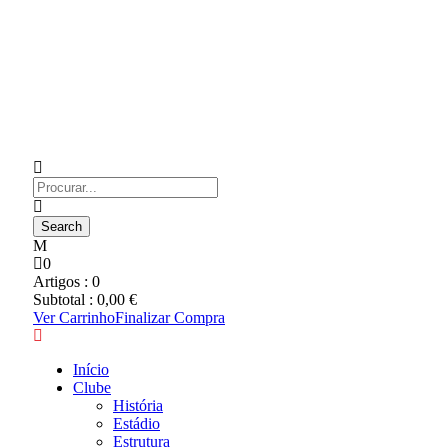
0
Artigos :
0
Subtotal :
0,00
€
Ver Carrinho
Finalizar Compra
Início
Clube
História
Estádio
Estrutura