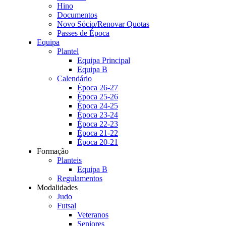
Hino
Documentos
Novo Sócio/Renovar Quotas
Passes de Época
Equipa
Plantel
Equipa Principal
Equipa B
Calendário
Época 26-27
Época 25-26
Época 24-25
Época 23-24
Época 22-23
Época 21-22
Época 20-21
Formação
Planteis
Equipa B
Regulamentos
Modalidades
Judo
Futsal
Veteranos
Seniores