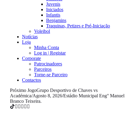
Juvenis
Iniciados
Infantis
Benjamins
Traquinas, Petizes e Pré-Iniciação
Voleibol
Notícias
Loja
Minha Conta
Log in | Registar
Corporate
Patrocinadores
Parceiros
Torne-se Parceiro
Contactos
Próximo Jogo
Grupo Desportivo de Chaves vs
Académica
/
Agosto 8, 2026
/
Estádio Municipal Eng° Manuel
Branco Teixeira.