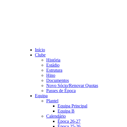
Início
Clube
História
Estádio
Estrutura
Hino
Documentos
Novo Sócio/Renovar Quotas
Passes de Época
Equipa
Plantel
Equipa Principal
Equipa B
Calendário
Época 26-27
Época 25-26