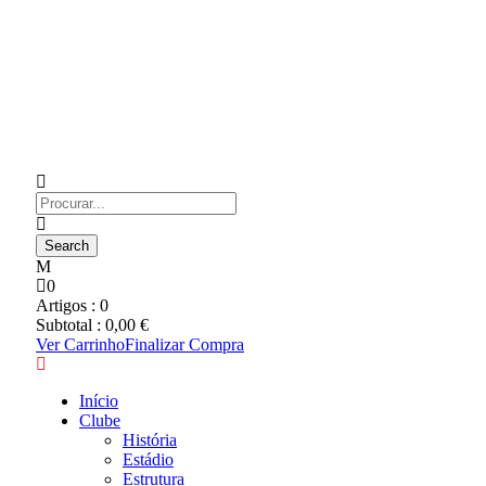
0
Artigos :
0
Subtotal :
0,00
€
Ver Carrinho
Finalizar Compra
Início
Clube
História
Estádio
Estrutura