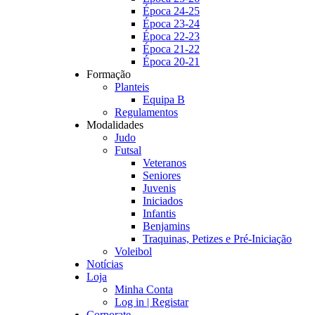
Época 24-25
Época 23-24
Época 22-23
Época 21-22
Época 20-21
Formação
Planteis
Equipa B
Regulamentos
Modalidades
Judo
Futsal
Veteranos
Seniores
Juvenis
Iniciados
Infantis
Benjamins
Traquinas, Petizes e Pré-Iniciação
Voleibol
Notícias
Loja
Minha Conta
Log in | Registar
Corporate