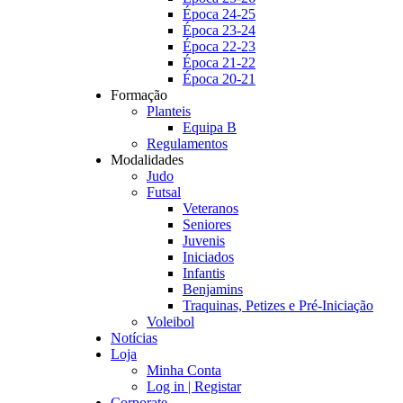
Época 24-25
Época 23-24
Época 22-23
Época 21-22
Época 20-21
Formação
Planteis
Equipa B
Regulamentos
Modalidades
Judo
Futsal
Veteranos
Seniores
Juvenis
Iniciados
Infantis
Benjamins
Traquinas, Petizes e Pré-Iniciação
Voleibol
Notícias
Loja
Minha Conta
Log in | Registar
Corporate