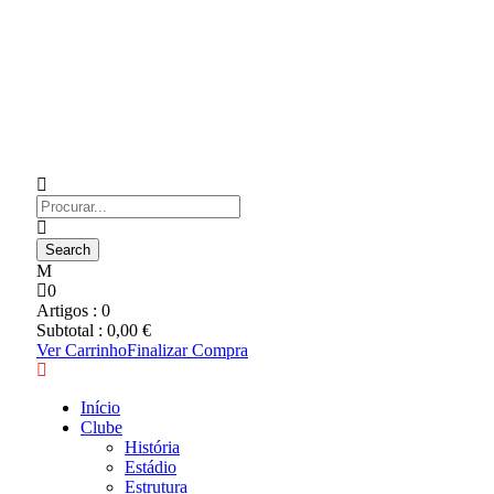
0
Artigos :
0
Subtotal :
0,00
€
Ver Carrinho
Finalizar Compra
Início
Clube
História
Estádio
Estrutura