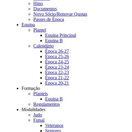
Hino
Documentos
Novo Sócio/Renovar Quotas
Passes de Época
Equipa
Plantel
Equipa Principal
Equipa B
Calendário
Época 26-27
Época 25-26
Época 24-25
Época 23-24
Época 22-23
Época 21-22
Época 20-21
Formação
Planteis
Equipa B
Regulamentos
Modalidades
Judo
Futsal
Veteranos
Seniores