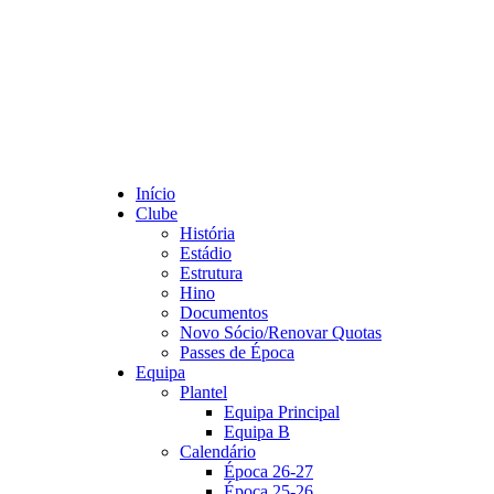
Início
Clube
História
Estádio
Estrutura
Hino
Documentos
Novo Sócio/Renovar Quotas
Passes de Época
Equipa
Plantel
Equipa Principal
Equipa B
Calendário
Época 26-27
Época 25-26