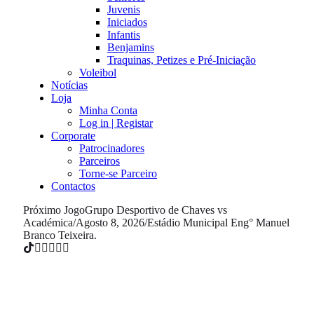
Juvenis
Iniciados
Infantis
Benjamins
Traquinas, Petizes e Pré-Iniciação
Voleibol
Notícias
Loja
Minha Conta
Log in | Registar
Corporate
Patrocinadores
Parceiros
Torne-se Parceiro
Contactos
Próximo Jogo
Grupo Desportivo de Chaves vs
Académica
/
Agosto 8, 2026
/
Estádio Municipal Eng° Manuel
Branco Teixeira.