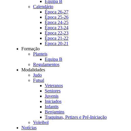
Equipa B
Calendário
Época 26-27
Época 25-26
Época 24-25
Época 23-24
Época 22-23
Época 21-22
Época 20-21
Formação
Planteis
Equipa B
Regulamentos
Modalidades
Judo
Futsal
Veteranos
Seniores
Juvenis
Iniciados
Infantis
Benjamins
Traquinas, Petizes e Pré-Iniciação
Voleibol
Notícias