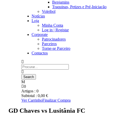
Benjamins
Traquinas, Petizes e Pré-Iniciação
Voleibol
Notícias
Loja
Minha Conta
Log in | Registar
Corporate
Patrocinadores
Parceiros
Torne-se Parceiro
Contactos
0
Artigos :
0
Subtotal :
0,00
€
Ver Carrinho
Finalizar Compra
GD Chaves vs Lusitânia FC