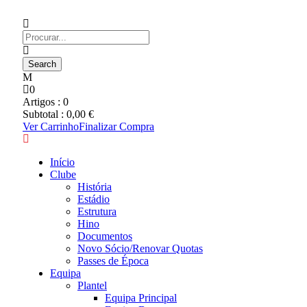
0
Artigos :
0
Subtotal :
0,00
€
Ver Carrinho
Finalizar Compra
Início
Clube
História
Estádio
Estrutura
Hino
Documentos
Novo Sócio/Renovar Quotas
Passes de Época
Equipa
Plantel
Equipa Principal