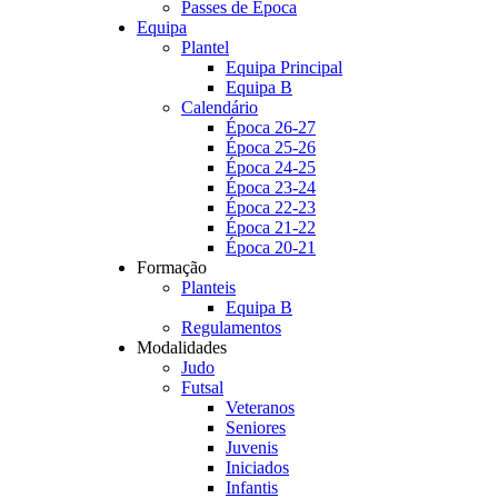
Passes de Época
Equipa
Plantel
Equipa Principal
Equipa B
Calendário
Época 26-27
Época 25-26
Época 24-25
Época 23-24
Época 22-23
Época 21-22
Época 20-21
Formação
Planteis
Equipa B
Regulamentos
Modalidades
Judo
Futsal
Veteranos
Seniores
Juvenis
Iniciados
Infantis