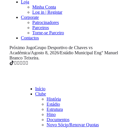
Loja
Minha Conta
Log in | Registar
Corporate
Patrocinadores
Parceiros
Torne-se Parceiro
Contactos
Próximo Jogo
Grupo Desportivo de Chaves vs
Académica
/
Agosto 8, 2026
/
Estádio Municipal Eng° Manuel
Branco Teixeira.
Início
Clube
História
Estádio
Estrutura
Hino
Documentos
Novo Sócio/Renovar Quotas