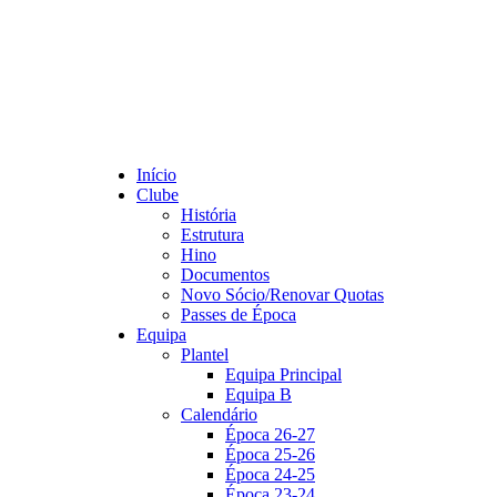
Início
Clube
História
Estrutura
Hino
Documentos
Novo Sócio/Renovar Quotas
Passes de Época
Equipa
Plantel
Equipa Principal
Equipa B
Calendário
Época 26-27
Época 25-26
Época 24-25
Época 23-24