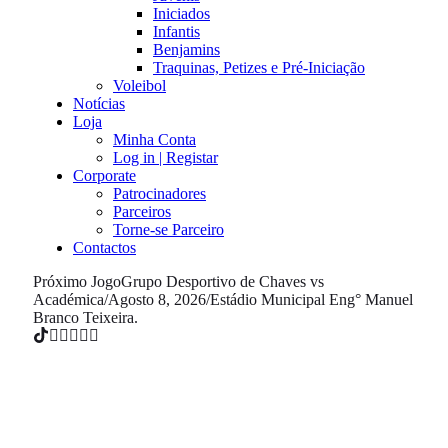
Iniciados
Infantis
Benjamins
Traquinas, Petizes e Pré-Iniciação
Voleibol
Notícias
Loja
Minha Conta
Log in | Registar
Corporate
Patrocinadores
Parceiros
Torne-se Parceiro
Contactos
Próximo Jogo
Grupo Desportivo de Chaves vs
Académica
/
Agosto 8, 2026
/
Estádio Municipal Eng° Manuel
Branco Teixeira.