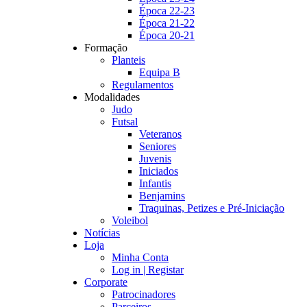
Época 22-23
Época 21-22
Época 20-21
Formação
Planteis
Equipa B
Regulamentos
Modalidades
Judo
Futsal
Veteranos
Seniores
Juvenis
Iniciados
Infantis
Benjamins
Traquinas, Petizes e Pré-Iniciação
Voleibol
Notícias
Loja
Minha Conta
Log in | Registar
Corporate
Patrocinadores
Parceiros