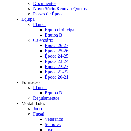
Documentos
Novo Sócio/Renovar Quotas
Passes de Época
Equipa
Plantel
Equipa Principal
Equipa B
Calendário
Época 26-27
Época 25-26
Época 24-25
Época 23-24
Época 22-23
Época 21-22
Época 20-21
Formação
Planteis
Equipa B
Regulamentos
Modalidades
Judo
Futsal
Veteranos
Seniores
Juvenis