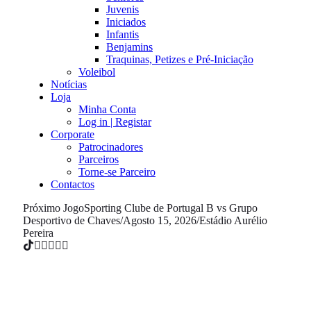
Juvenis
Iniciados
Infantis
Benjamins
Traquinas, Petizes e Pré-Iniciação
Voleibol
Notícias
Loja
Minha Conta
Log in | Registar
Corporate
Patrocinadores
Parceiros
Torne-se Parceiro
Contactos
Próximo Jogo
Sporting Clube de Portugal B vs Grupo
Desportivo de Chaves
/
Agosto 15, 2026
/
Estádio Aurélio
Pereira