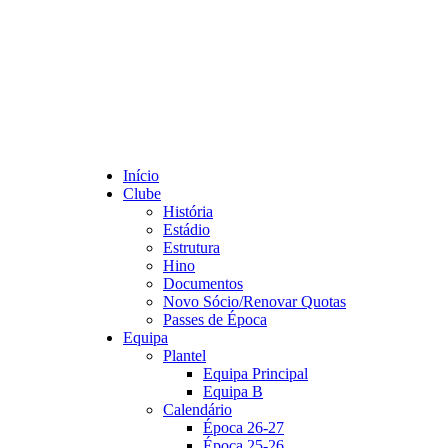
Início
Clube
História
Estádio
Estrutura
Hino
Documentos
Novo Sócio/Renovar Quotas
Passes de Época
Equipa
Plantel
Equipa Principal
Equipa B
Calendário
Época 26-27
Época 25-26