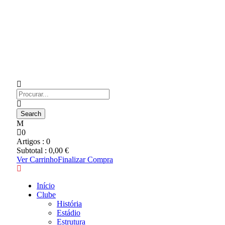
0
Artigos :
0
Subtotal :
0,00
€
Ver Carrinho
Finalizar Compra
Início
Clube
História
Estádio
Estrutura