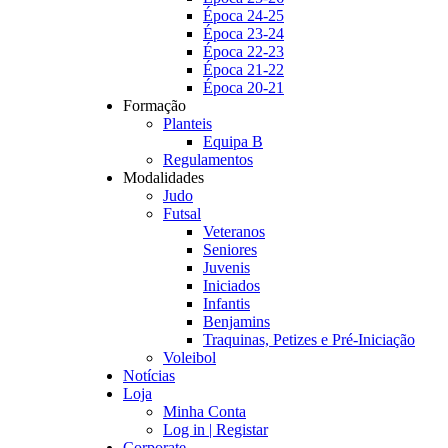
Época 24-25
Época 23-24
Época 22-23
Época 21-22
Época 20-21
Formação
Planteis
Equipa B
Regulamentos
Modalidades
Judo
Futsal
Veteranos
Seniores
Juvenis
Iniciados
Infantis
Benjamins
Traquinas, Petizes e Pré-Iniciação
Voleibol
Notícias
Loja
Minha Conta
Log in | Registar
Corporate