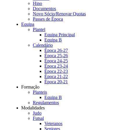
Hino
Documentos
Novo Sócio/Renovar Quotas
Passes de Época
Equipa
Plantel
Equipa Principal
Equipa B
Calendário
Época 26-27
Época 25-26
Época 24-25
Época 23-24
Época 22-23
Época 21-22
Época 20-21
Formação
Planteis
Equipa B
Regulamentos
Modalidades
Judo
Futsal
Veteranos
Seniores