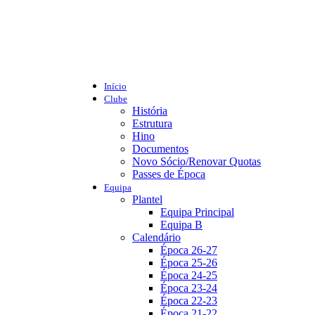
Início
Clube
História
Estrutura
Hino
Documentos
Novo Sócio/Renovar Quotas
Passes de Época
Equipa
Plantel
Equipa Principal
Equipa B
Calendário
Época 26-27
Época 25-26
Época 24-25
Época 23-24
Época 22-23
Época 21-22