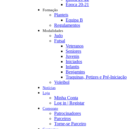
Época 20-21
Formação
Planteis
Equipa B
Regulamentos
Modalidades
Judo
Futsal
Veteranos
Seniores
Juvenis
Iniciados
Infantis
Benjamins
Traquinas, Petizes e Pré-Iniciação
Voleibol
Notícias
Loja
Minha Conta
Log in | Registar
Corporate
Patrocinadores
Parceiros
Torne-se Parceiro