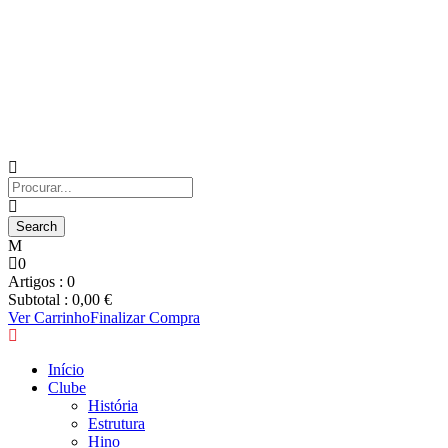
0
Artigos :
0
Subtotal :
0,00
€
Ver Carrinho
Finalizar Compra
Início
Clube
História
Estrutura
Hino