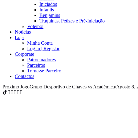
Iniciados
Infantis
Benjamins
Traquinas, Petizes e Pré-Iniciação
Voleibol
Notícias
Loja
Minha Conta
Log in | Registar
Corporate
Patrocinadores
Parceiros
Torne-se Parceiro
Contactos
Próximo Jogo
Grupo Desportivo de Chaves vs Académica
/
Agosto 8, 