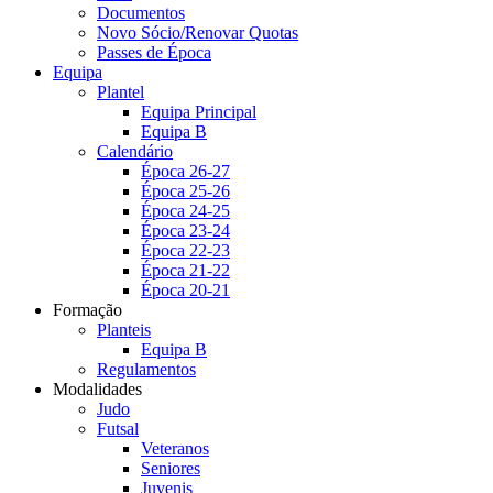
Documentos
Novo Sócio/Renovar Quotas
Passes de Época
Equipa
Plantel
Equipa Principal
Equipa B
Calendário
Época 26-27
Época 25-26
Época 24-25
Época 23-24
Época 22-23
Época 21-22
Época 20-21
Formação
Planteis
Equipa B
Regulamentos
Modalidades
Judo
Futsal
Veteranos
Seniores
Juvenis