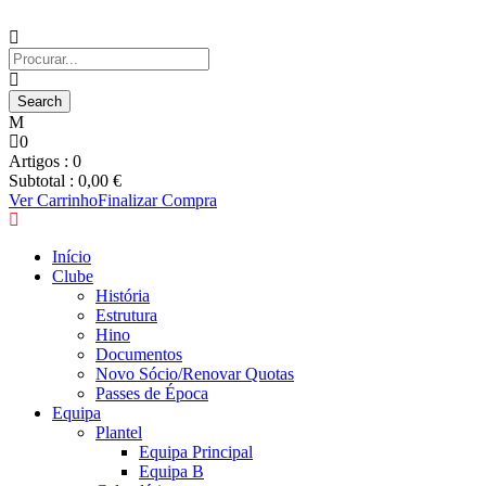
0
Artigos :
0
Subtotal :
0,00
€
Ver Carrinho
Finalizar Compra
Início
Clube
História
Estrutura
Hino
Documentos
Novo Sócio/Renovar Quotas
Passes de Época
Equipa
Plantel
Equipa Principal
Equipa B