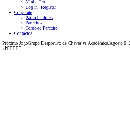
Minha Conta
Log in | Registar
Corporate
Patrocinadores
Parceiros
Torne-se Parceiro
Contactos
Próximo Jogo
Grupo Desportivo de Chaves vs Académica
/
Agosto 8, 