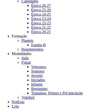
Calendário
Época 26-27
Época 25-26
Época 24-25
Época 23-24
Época 22-23
Época 21-22
Época 20-21
Formação
Planteis
Equipa B
Regulamentos
Modalidades
Judo
Futsal
Veteranos
Seniores
Juvenis
Iniciados
Infantis
Benjamins
Traquinas, Petizes e Pré-Iniciação
Voleibol
Notícias
Loja