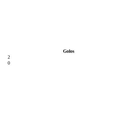
Golos
2
0