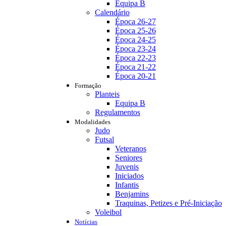
Equipa B
Calendário
Época 26-27
Época 25-26
Época 24-25
Época 23-24
Época 22-23
Época 21-22
Época 20-21
Formação
Planteis
Equipa B
Regulamentos
Modalidades
Judo
Futsal
Veteranos
Seniores
Juvenis
Iniciados
Infantis
Benjamins
Traquinas, Petizes e Pré-Iniciação
Voleibol
Notícias