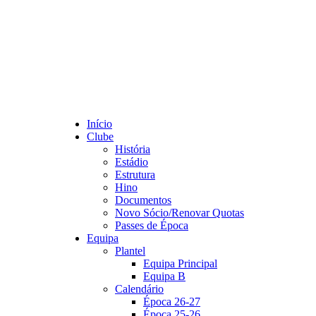
Início
Clube
História
Estádio
Estrutura
Hino
Documentos
Novo Sócio/Renovar Quotas
Passes de Época
Equipa
Plantel
Equipa Principal
Equipa B
Calendário
Época 26-27
Época 25-26