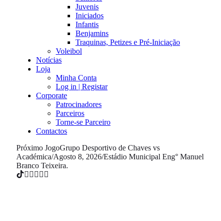
Juvenis
Iniciados
Infantis
Benjamins
Traquinas, Petizes e Pré-Iniciação
Voleibol
Notícias
Loja
Minha Conta
Log in | Registar
Corporate
Patrocinadores
Parceiros
Torne-se Parceiro
Contactos
Próximo Jogo
Grupo Desportivo de Chaves vs
Académica
/
Agosto 8, 2026
/
Estádio Municipal Eng° Manuel
Branco Teixeira.