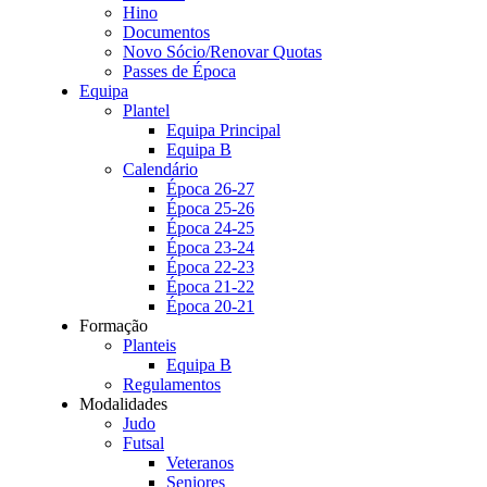
Hino
Documentos
Novo Sócio/Renovar Quotas
Passes de Época
Equipa
Plantel
Equipa Principal
Equipa B
Calendário
Época 26-27
Época 25-26
Época 24-25
Época 23-24
Época 22-23
Época 21-22
Época 20-21
Formação
Planteis
Equipa B
Regulamentos
Modalidades
Judo
Futsal
Veteranos
Seniores