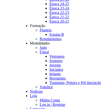
Época 24-25
Época 23-24
Época 22-23
Época 21-22
Época 20-21
Formação
Planteis
Equipa B
Regulamentos
Modalidades
Judo
Futsal
Veteranos
Seniores
Juvenis
Iniciados
Infantis
Benjamins
Traquinas, Petizes e Pré-Iniciação
Voleibol
Notícias
Loja
Minha Conta
Log in | Registar
Corporate