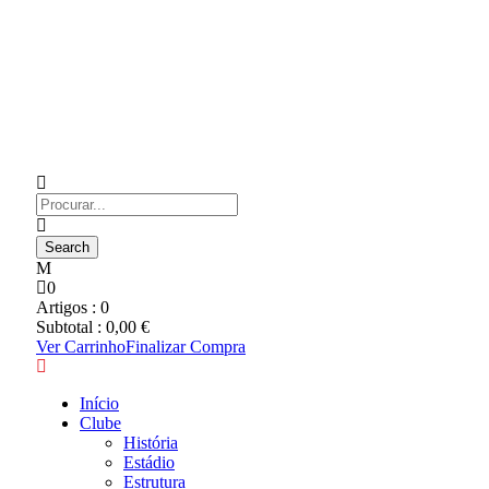
0
Artigos :
0
Subtotal :
0,00
€
Ver Carrinho
Finalizar Compra
Início
Clube
História
Estádio
Estrutura