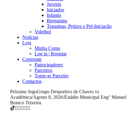
Juvenis
Iniciados
Infantis
Benjamins
Traquinas, Petizes e Pré-Iniciação
Voleibol
Notícias
Loja
Minha Conta
Log in | Registar
Corporate
Patrocinadores
Parceiros
Torne-se Parceiro
Contactos
Próximo Jogo
Grupo Desportivo de Chaves vs
Académica
/
Agosto 8, 2026
/
Estádio Municipal Eng° Manuel
Branco Teixeira.