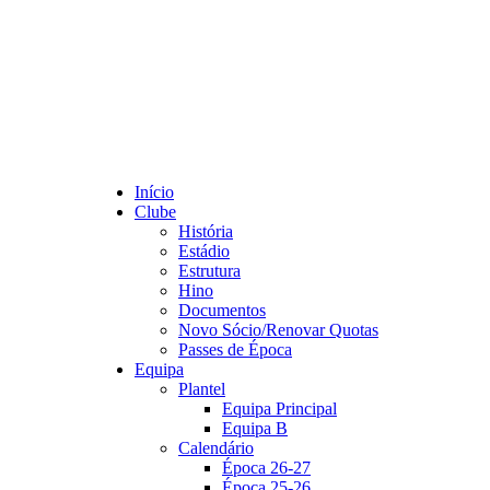
Início
Clube
História
Estádio
Estrutura
Hino
Documentos
Novo Sócio/Renovar Quotas
Passes de Época
Equipa
Plantel
Equipa Principal
Equipa B
Calendário
Época 26-27
Época 25-26