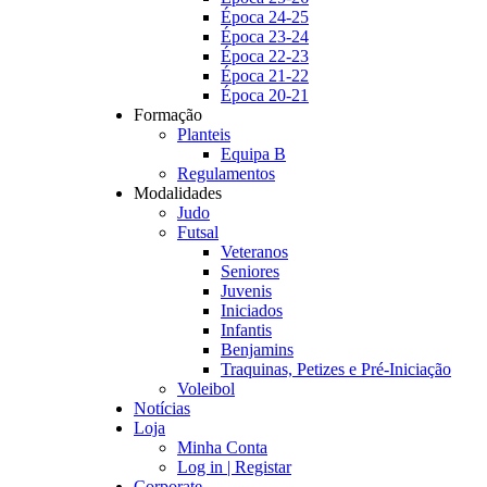
Época 24-25
Época 23-24
Época 22-23
Época 21-22
Época 20-21
Formação
Planteis
Equipa B
Regulamentos
Modalidades
Judo
Futsal
Veteranos
Seniores
Juvenis
Iniciados
Infantis
Benjamins
Traquinas, Petizes e Pré-Iniciação
Voleibol
Notícias
Loja
Minha Conta
Log in | Registar
Corporate