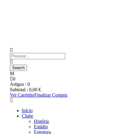
0
Artigos :
0
Subtotal :
0,00
€
Ver Carrinho
Finalizar Compra
Início
Clube
História
Estádio
Estrutura