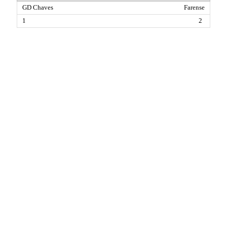
Farense
2