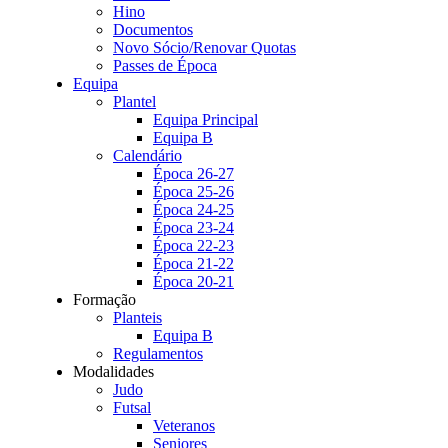
Hino
Documentos
Novo Sócio/Renovar Quotas
Passes de Época
Equipa
Plantel
Equipa Principal
Equipa B
Calendário
Época 26-27
Época 25-26
Época 24-25
Época 23-24
Época 22-23
Época 21-22
Época 20-21
Formação
Planteis
Equipa B
Regulamentos
Modalidades
Judo
Futsal
Veteranos
Seniores