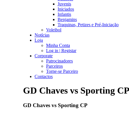
Juvenis
Iniciados
Infantis
Benjamins
Traquinas, Petizes e Pré-Iniciação
Voleibol
Notícias
Loja
Minha Conta
Log in | Registar
Corporate
Patrocinadores
Parceiros
Torne-se Parceiro
Contactos
GD Chaves vs Sporting C
GD Chaves vs Sporting CP