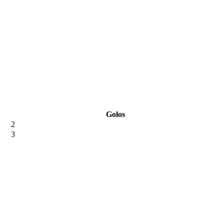
Golos
2
3