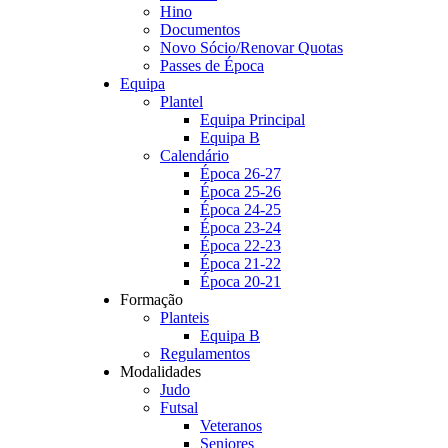
Hino
Documentos
Novo Sócio/Renovar Quotas
Passes de Época
Equipa
Plantel
Equipa Principal
Equipa B
Calendário
Época 26-27
Época 25-26
Época 24-25
Época 23-24
Época 22-23
Época 21-22
Época 20-21
Formação
Planteis
Equipa B
Regulamentos
Modalidades
Judo
Futsal
Veteranos
Seniores