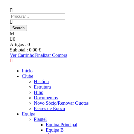
0
Artigos :
0
Subtotal :
0,00
€
Ver Carrinho
Finalizar Compra
Início
Clube
História
Estrutura
Hino
Documentos
Novo Sócio/Renovar Quotas
Passes de Época
Equipa
Plantel
Equipa Principal
Equipa B