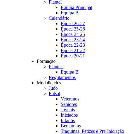
Plantel
Equipa Principal
Equipa B
Calendário
Época 26-27
Época 25-26
Época 24-25
Época 23-24
Época 22-23
Época 21-22
Época 20-21
Formação
Planteis
Equipa B
Regulamentos
Modalidades
Judo
Futsal
Veteranos
Seniores
Juvenis
Iniciados
Infantis
Benjamins
Traquinas, Petizes e Pré-Iniciação