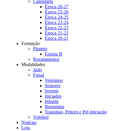
Calendário
Época 26-27
Época 25-26
Época 24-25
Época 23-24
Época 22-23
Época 21-22
Época 20-21
Formação
Planteis
Equipa B
Regulamentos
Modalidades
Judo
Futsal
Veteranos
Seniores
Juvenis
Iniciados
Infantis
Benjamins
Traquinas, Petizes e Pré-Iniciação
Voleibol
Notícias
Loja