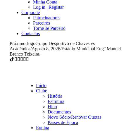
Minha Conta
Log in | Registar
Corporate
Patrocinadores
Parceiros
Torne-se Parceiro
Contactos
Próximo Jogo
Grupo Desportivo de Chaves vs
Académica
/
Agosto 8, 2026
/
Estádio Municipal Eng° Manuel
Branco Teixeira.
Início
Clube
História
Estrutura
Hino
Documentos
Novo Sócio/Renovar Quotas
Passes de Época
Equipa