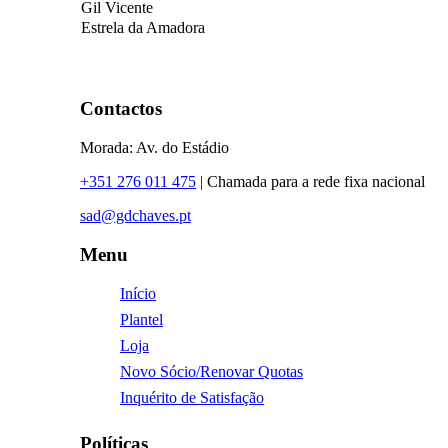
Gil Vicente
Estrela da Amadora
Contactos
Morada: Av. do Estádio
+351 276 011 475
| Chamada para a rede fixa nacional
sad@gdchaves.pt
Menu
Início
Plantel
Loja
Novo Sócio/Renovar Quotas
Inquérito de Satisfação
Políticas