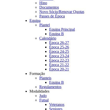
Hino
Documentos
Novo Sócio/Renovar Quotas
Passes de Época
Equipa
Plantel
Equipa Principal
Equipa B
Calendário
Época 26-27
Época 25-26
Época 24-25
Época 23-24
Época 22-23
Época 21-22
Época 20-21
Formação
Planteis
Equipa B
Regulamentos
Modalidades
Judo
Futsal
Veteranos
Seniores