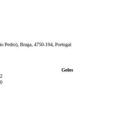
ão Pedro), Braga, 4750-194, Portugal
Golos
2
0