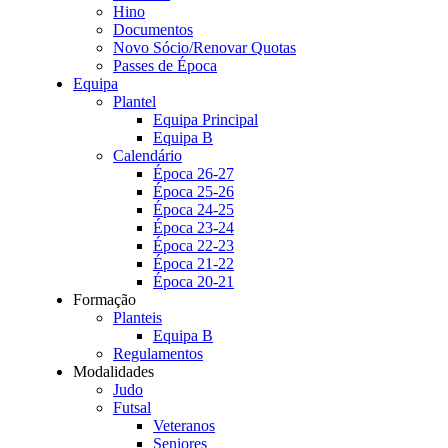
Hino
Documentos
Novo Sócio/Renovar Quotas
Passes de Época
Equipa
Plantel
Equipa Principal
Equipa B
Calendário
Época 26-27
Época 25-26
Época 24-25
Época 23-24
Época 22-23
Época 21-22
Época 20-21
Formação
Planteis
Equipa B
Regulamentos
Modalidades
Judo
Futsal
Veteranos
Seniores