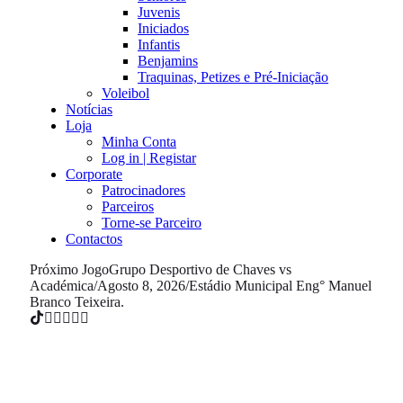
Juvenis
Iniciados
Infantis
Benjamins
Traquinas, Petizes e Pré-Iniciação
Voleibol
Notícias
Loja
Minha Conta
Log in | Registar
Corporate
Patrocinadores
Parceiros
Torne-se Parceiro
Contactos
Próximo Jogo
Grupo Desportivo de Chaves vs
Académica
/
Agosto 8, 2026
/
Estádio Municipal Eng° Manuel
Branco Teixeira.