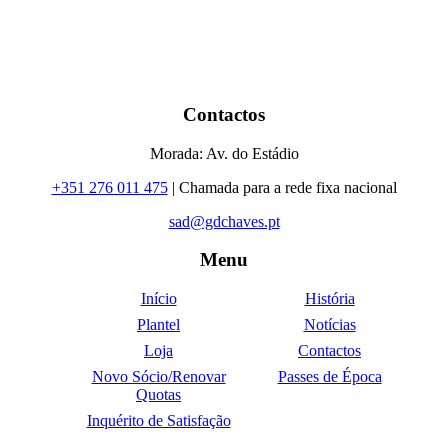
Contactos
Morada: Av. do Estádio
+351 276 011 475
| Chamada para a rede fixa nacional
sad@gdchaves.pt
Menu
Início
História
Plantel
Notícias
Loja
Contactos
Novo Sócio/Renovar
Passes de Época
Quotas
Inquérito de Satisfação