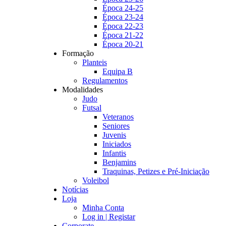
Época 24-25
Época 23-24
Época 22-23
Época 21-22
Época 20-21
Formação
Planteis
Equipa B
Regulamentos
Modalidades
Judo
Futsal
Veteranos
Seniores
Juvenis
Iniciados
Infantis
Benjamins
Traquinas, Petizes e Pré-Iniciação
Voleibol
Notícias
Loja
Minha Conta
Log in | Registar
Corporate