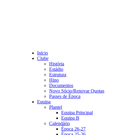
Início
Clube
História
Estádio
Estrutura
Hino
Documentos
Novo Sócio/Renovar Quotas
Passes de Época
Equipa
Plantel
Equipa Principal
Equipa B
Calendário
Época 26-27
Época 25-26