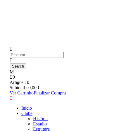
0
Artigos :
0
Subtotal :
0,00
€
Ver Carrinho
Finalizar Compra
Início
Clube
História
Estádio
Estrutura