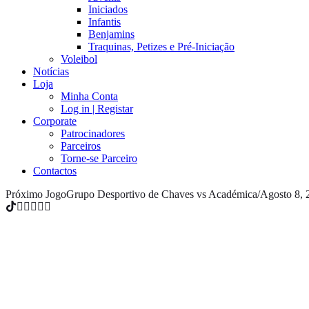
Iniciados
Infantis
Benjamins
Traquinas, Petizes e Pré-Iniciação
Voleibol
Notícias
Loja
Minha Conta
Log in | Registar
Corporate
Patrocinadores
Parceiros
Torne-se Parceiro
Contactos
Próximo Jogo
Grupo Desportivo de Chaves vs Académica
/
Agosto 8, 