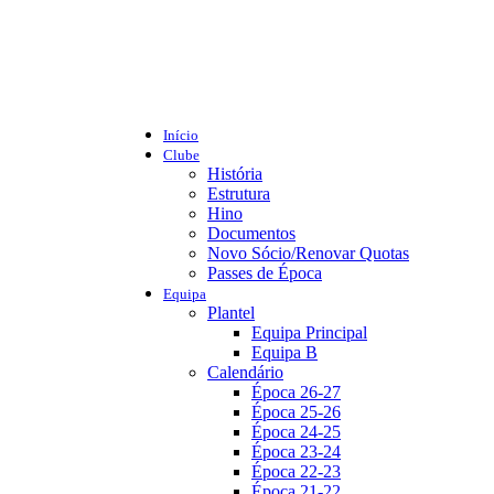
Início
Clube
História
Estrutura
Hino
Documentos
Novo Sócio/Renovar Quotas
Passes de Época
Equipa
Plantel
Equipa Principal
Equipa B
Calendário
Época 26-27
Época 25-26
Época 24-25
Época 23-24
Época 22-23
Época 21-22