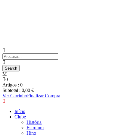
0
Artigos :
0
Subtotal :
0,00
€
Ver Carrinho
Finalizar Compra
Início
Clube
História
Estrutura
Hino