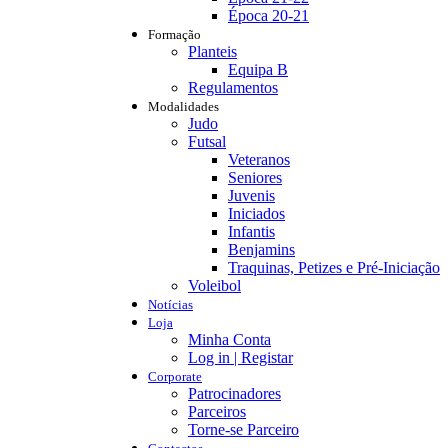
Época 20-21
Formação
Planteis
Equipa B
Regulamentos
Modalidades
Judo
Futsal
Veteranos
Seniores
Juvenis
Iniciados
Infantis
Benjamins
Traquinas, Petizes e Pré-Iniciação
Voleibol
Notícias
Loja
Minha Conta
Log in | Registar
Corporate
Patrocinadores
Parceiros
Torne-se Parceiro