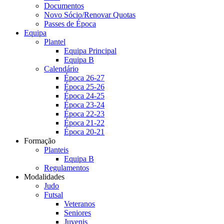
Documentos
Novo Sócio/Renovar Quotas
Passes de Época
Equipa
Plantel
Equipa Principal
Equipa B
Calendário
Época 26-27
Época 25-26
Época 24-25
Época 23-24
Época 22-23
Época 21-22
Época 20-21
Formação
Planteis
Equipa B
Regulamentos
Modalidades
Judo
Futsal
Veteranos
Seniores
Juvenis