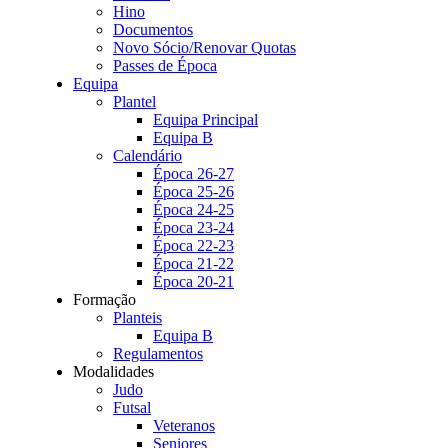
Hino
Documentos
Novo Sócio/Renovar Quotas
Passes de Época
Equipa
Plantel
Equipa Principal
Equipa B
Calendário
Época 26-27
Época 25-26
Época 24-25
Época 23-24
Época 22-23
Época 21-22
Época 20-21
Formação
Planteis
Equipa B
Regulamentos
Modalidades
Judo
Futsal
Veteranos
Seniores