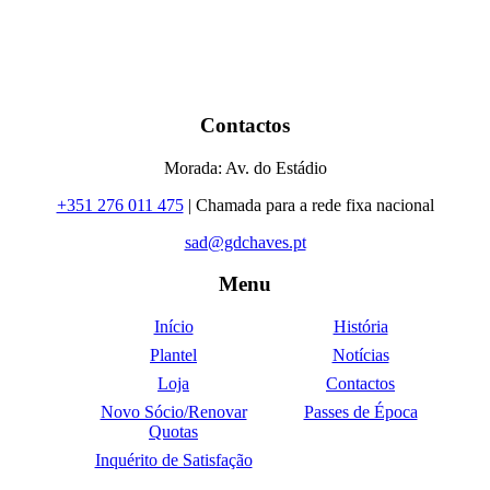
Contactos
Morada: Av. do Estádio
+351 276 011 475
| Chamada para a rede fixa nacional
sad@gdchaves.pt
Menu
Início
História
Plantel
Notícias
Loja
Contactos
Novo Sócio/Renovar
Passes de Época
Quotas
Inquérito de Satisfação