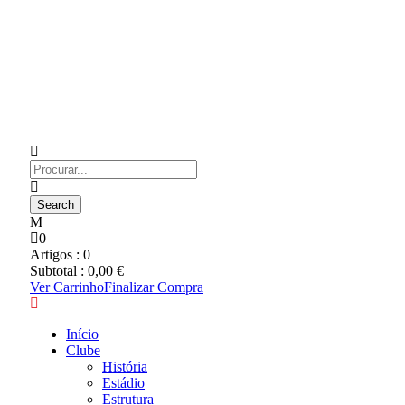
0
Artigos :
0
Subtotal :
0,00
€
Ver Carrinho
Finalizar Compra
Início
Clube
História
Estádio
Estrutura