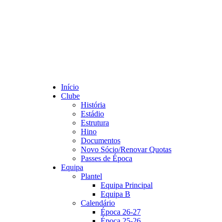
Início
Clube
História
Estádio
Estrutura
Hino
Documentos
Novo Sócio/Renovar Quotas
Passes de Época
Equipa
Plantel
Equipa Principal
Equipa B
Calendário
Época 26-27
Época 25-26