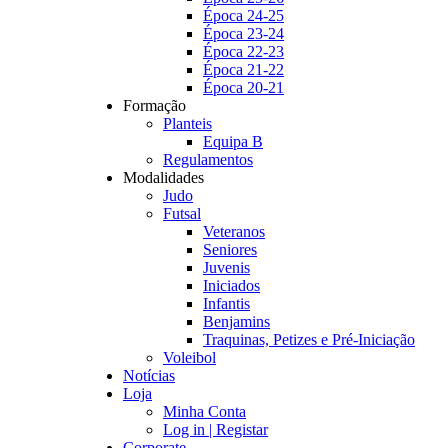
Época 24-25
Época 23-24
Época 22-23
Época 21-22
Época 20-21
Formação
Planteis
Equipa B
Regulamentos
Modalidades
Judo
Futsal
Veteranos
Seniores
Juvenis
Iniciados
Infantis
Benjamins
Traquinas, Petizes e Pré-Iniciação
Voleibol
Notícias
Loja
Minha Conta
Log in | Registar
Corporate