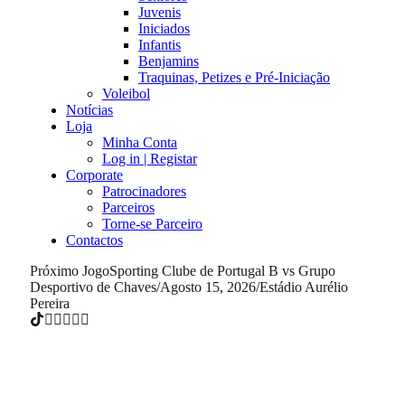
Juvenis
Iniciados
Infantis
Benjamins
Traquinas, Petizes e Pré-Iniciação
Voleibol
Notícias
Loja
Minha Conta
Log in | Registar
Corporate
Patrocinadores
Parceiros
Torne-se Parceiro
Contactos
Próximo Jogo
Sporting Clube de Portugal B vs Grupo
Desportivo de Chaves
/
Agosto 15, 2026
/
Estádio Aurélio
Pereira