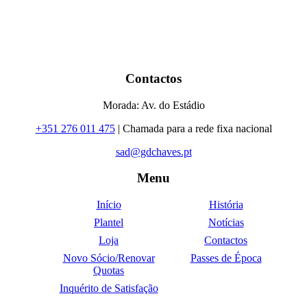
Contactos
Morada: Av. do Estádio
+351 276 011 475
| Chamada para a rede fixa nacional
sad@gdchaves.pt
Menu
Início
História
Plantel
Notícias
Loja
Contactos
Novo Sócio/Renovar
Passes de Época
Quotas
Inquérito de Satisfação