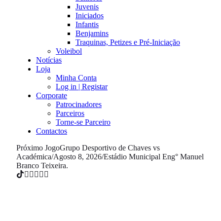
Juvenis
Iniciados
Infantis
Benjamins
Traquinas, Petizes e Pré-Iniciação
Voleibol
Notícias
Loja
Minha Conta
Log in | Registar
Corporate
Patrocinadores
Parceiros
Torne-se Parceiro
Contactos
Próximo Jogo
Grupo Desportivo de Chaves vs
Académica
/
Agosto 8, 2026
/
Estádio Municipal Eng° Manuel
Branco Teixeira.