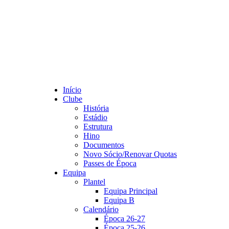
Início
Clube
História
Estádio
Estrutura
Hino
Documentos
Novo Sócio/Renovar Quotas
Passes de Época
Equipa
Plantel
Equipa Principal
Equipa B
Calendário
Época 26-27
Época 25-26