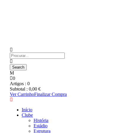
0
Artigos :
0
Subtotal :
0,00
€
Ver Carrinho
Finalizar Compra
Início
Clube
História
Estádio
Estrutura