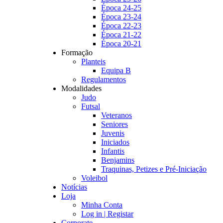
Época 24-25
Época 23-24
Época 22-23
Época 21-22
Época 20-21
Formação
Planteis
Equipa B
Regulamentos
Modalidades
Judo
Futsal
Veteranos
Seniores
Juvenis
Iniciados
Infantis
Benjamins
Traquinas, Petizes e Pré-Iniciação
Voleibol
Notícias
Loja
Minha Conta
Log in | Registar
Corporate