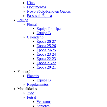
Hino
Documentos
Novo Sócio/Renovar Quotas
Passes de Época
Equipa
Plantel
Equipa Principal
Equipa B
Calendário
Época 26-27
Época 25-26
Época 24-25
Época 23-24
Época 22-23
Época 21-22
Época 20-21
Formação
Planteis
Equipa B
Regulamentos
Modalidades
Judo
Futsal
Veteranos
Seniores