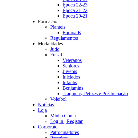
Época 22-23
Época 21-22
Época 20-21
Formação
Planteis
Equipa B
Regulamentos
Modalidades
Judo
Futsal
Veteranos
Seniores
Juvenis
Iniciados
Infantis
Benjamins
Traquinas, Petizes e Pré-Iniciação
Voleibol
Notícias
Loja
Minha Conta
Log in | Registar
Corporate
Patrocinadores
Parceiros