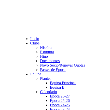
Início
Clube
História
Estrutura
Hino
Documentos
Novo Sócio/Renovar Quotas
Passes de Época
Equipa
Plantel
Equipa Principal
Equipa B
Calendário
Época 26-27
Época 25-26
Época 24-25
Época 23-24