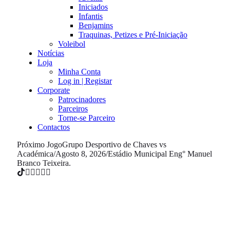
Iniciados
Infantis
Benjamins
Traquinas, Petizes e Pré-Iniciação
Voleibol
Notícias
Loja
Minha Conta
Log in | Registar
Corporate
Patrocinadores
Parceiros
Torne-se Parceiro
Contactos
Próximo Jogo
Grupo Desportivo de Chaves vs
Académica
/
Agosto 8, 2026
/
Estádio Municipal Eng° Manuel
Branco Teixeira.