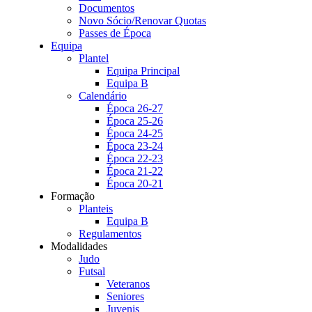
Documentos
Novo Sócio/Renovar Quotas
Passes de Época
Equipa
Plantel
Equipa Principal
Equipa B
Calendário
Época 26-27
Época 25-26
Época 24-25
Época 23-24
Época 22-23
Época 21-22
Época 20-21
Formação
Planteis
Equipa B
Regulamentos
Modalidades
Judo
Futsal
Veteranos
Seniores
Juvenis