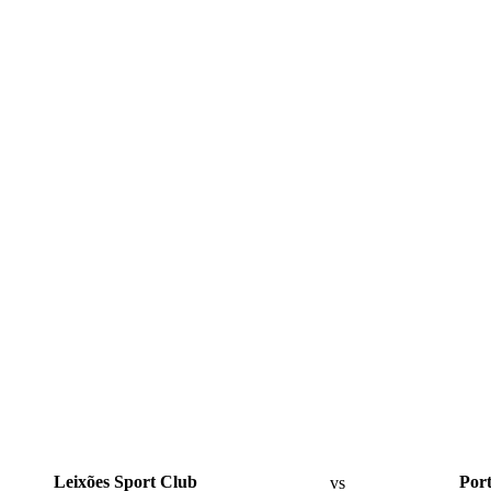
Leixões Sport Club
vs
Por