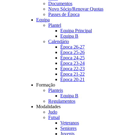
Documentos
Novo Sócio/Renovar Quotas
Passes de Época
Equipa
Plantel
Equipa Principal
Equipa B
Calendário
Época 26-27
Época 25-26
Época 24-25
Época 23-24
Época 22-23
Época 21-22
Época 20-21
Formação
Planteis
Equipa B
Regulamentos
Modalidades
Judo
Futsal
Veteranos
Seniores
Juvenis