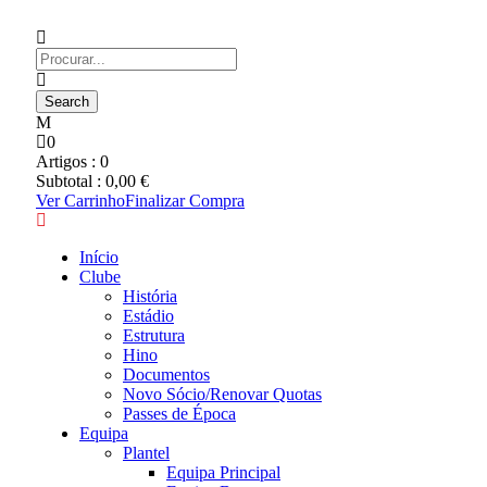
0
Artigos :
0
Subtotal :
0,00
€
Ver Carrinho
Finalizar Compra
Início
Clube
História
Estádio
Estrutura
Hino
Documentos
Novo Sócio/Renovar Quotas
Passes de Época
Equipa
Plantel
Equipa Principal