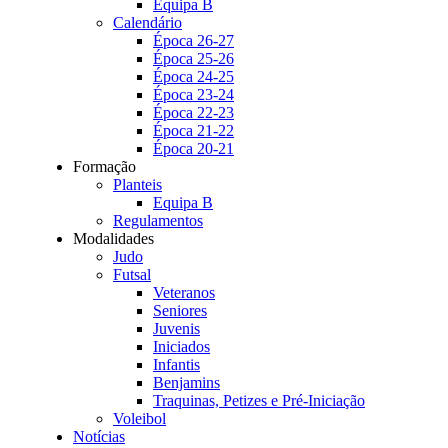
Equipa B
Calendário
Época 26-27
Época 25-26
Época 24-25
Época 23-24
Época 22-23
Época 21-22
Época 20-21
Formação
Planteis
Equipa B
Regulamentos
Modalidades
Judo
Futsal
Veteranos
Seniores
Juvenis
Iniciados
Infantis
Benjamins
Traquinas, Petizes e Pré-Iniciação
Voleibol
Notícias