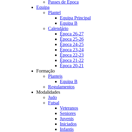
Passes de Época
Equipa
Plantel
Equipa Principal
Equipa B
Calendário
Época 26-27
Época 25-26
Época 24-25
Época 23-24
Época 22-23
Época 21-22
Época 20-21
Formação
Planteis
Equipa B
Regulamentos
Modalidades
Judo
Futsal
Veteranos
Seniores
Juvenis
Iniciados
Infantis