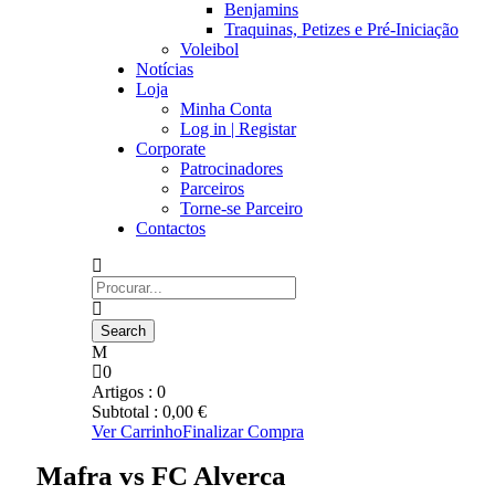
Benjamins
Traquinas, Petizes e Pré-Iniciação
Voleibol
Notícias
Loja
Minha Conta
Log in | Registar
Corporate
Patrocinadores
Parceiros
Torne-se Parceiro
Contactos
0
Artigos :
0
Subtotal :
0,00
€
Ver Carrinho
Finalizar Compra
Mafra vs FC Alverca