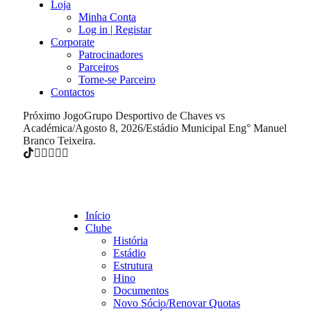
Loja
Minha Conta
Log in | Registar
Corporate
Patrocinadores
Parceiros
Torne-se Parceiro
Contactos
Próximo Jogo
Grupo Desportivo de Chaves vs
Académica
/
Agosto 8, 2026
/
Estádio Municipal Eng° Manuel
Branco Teixeira.
Início
Clube
História
Estádio
Estrutura
Hino
Documentos
Novo Sócio/Renovar Quotas