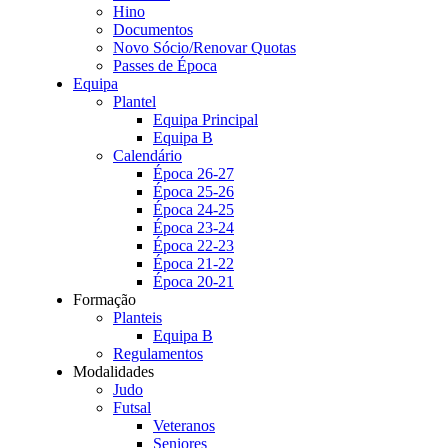
Hino
Documentos
Novo Sócio/Renovar Quotas
Passes de Época
Equipa
Plantel
Equipa Principal
Equipa B
Calendário
Época 26-27
Época 25-26
Época 24-25
Época 23-24
Época 22-23
Época 21-22
Época 20-21
Formação
Planteis
Equipa B
Regulamentos
Modalidades
Judo
Futsal
Veteranos
Seniores