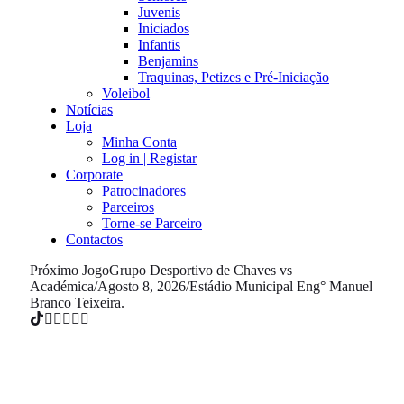
Juvenis
Iniciados
Infantis
Benjamins
Traquinas, Petizes e Pré-Iniciação
Voleibol
Notícias
Loja
Minha Conta
Log in | Registar
Corporate
Patrocinadores
Parceiros
Torne-se Parceiro
Contactos
Próximo Jogo
Grupo Desportivo de Chaves vs
Académica
/
Agosto 8, 2026
/
Estádio Municipal Eng° Manuel
Branco Teixeira.