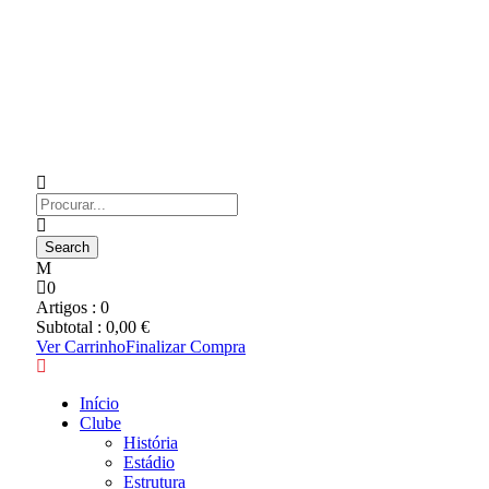
0
Artigos :
0
Subtotal :
0,00
€
Ver Carrinho
Finalizar Compra
Início
Clube
História
Estádio
Estrutura