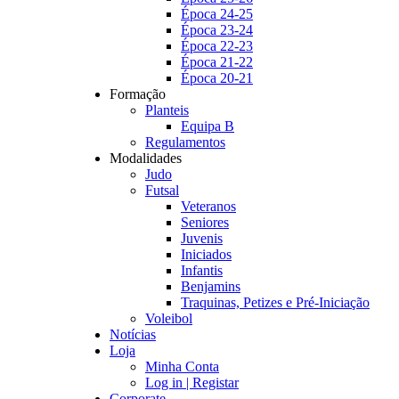
Época 24-25
Época 23-24
Época 22-23
Época 21-22
Época 20-21
Formação
Planteis
Equipa B
Regulamentos
Modalidades
Judo
Futsal
Veteranos
Seniores
Juvenis
Iniciados
Infantis
Benjamins
Traquinas, Petizes e Pré-Iniciação
Voleibol
Notícias
Loja
Minha Conta
Log in | Registar
Corporate