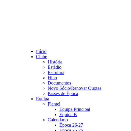
Início
Clube
História
Estádio
Estrutura
Hino
Documentos
Novo Sócio/Renovar Quotas
Passes de Época
Equipa
Plantel
Equipa Principal
Equipa B
Calendário
Época 26-27
Época 25-26