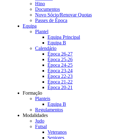
Hino
Documentos
Novo Sócio/Renovar Quotas
Passes de Época
Equipa
Plantel
Equipa Principal
Equipa B
Calendário
Época 26-27
Época 25-26
Época 24-25
Época 23-24
Época 22-23
Época 21-22
Época 20-21
Formação
Planteis
Equipa B
Regulamentos
Modalidades
Judo
Futsal
Veteranos
Seniores