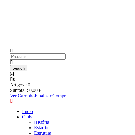
0
Artigos :
0
Subtotal :
0,00
€
Ver Carrinho
Finalizar Compra
Início
Clube
História
Estádio
Estrutura