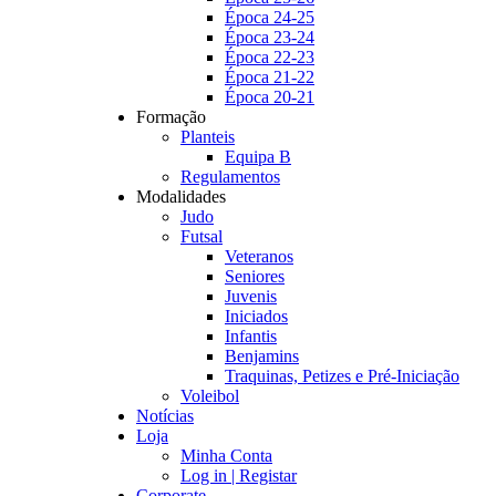
Época 24-25
Época 23-24
Época 22-23
Época 21-22
Época 20-21
Formação
Planteis
Equipa B
Regulamentos
Modalidades
Judo
Futsal
Veteranos
Seniores
Juvenis
Iniciados
Infantis
Benjamins
Traquinas, Petizes e Pré-Iniciação
Voleibol
Notícias
Loja
Minha Conta
Log in | Registar
Corporate