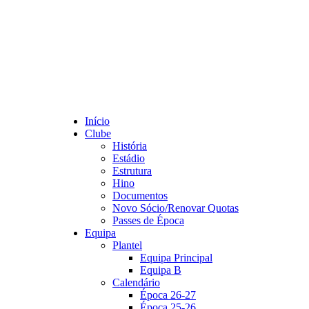
Início
Clube
História
Estádio
Estrutura
Hino
Documentos
Novo Sócio/Renovar Quotas
Passes de Época
Equipa
Plantel
Equipa Principal
Equipa B
Calendário
Época 26-27
Época 25-26