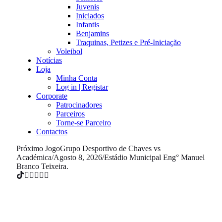
Juvenis
Iniciados
Infantis
Benjamins
Traquinas, Petizes e Pré-Iniciação
Voleibol
Notícias
Loja
Minha Conta
Log in | Registar
Corporate
Patrocinadores
Parceiros
Torne-se Parceiro
Contactos
Próximo Jogo
Grupo Desportivo de Chaves vs
Académica
/
Agosto 8, 2026
/
Estádio Municipal Eng° Manuel
Branco Teixeira.