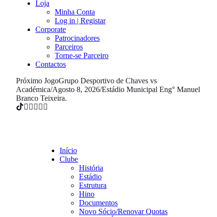
Loja
Minha Conta
Log in | Registar
Corporate
Patrocinadores
Parceiros
Torne-se Parceiro
Contactos
Próximo Jogo
Grupo Desportivo de Chaves vs
Académica
/
Agosto 8, 2026
/
Estádio Municipal Eng° Manuel
Branco Teixeira.
Início
Clube
História
Estádio
Estrutura
Hino
Documentos
Novo Sócio/Renovar Quotas