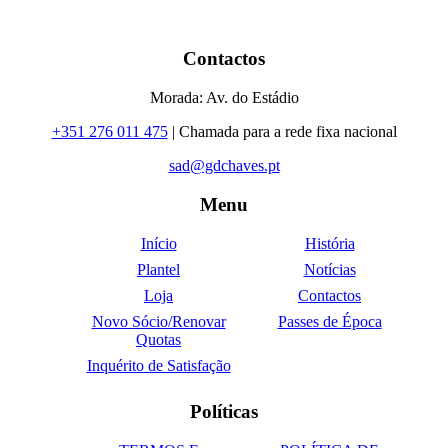
Contactos
Morada: Av. do Estádio
+351 276 011 475
| Chamada para a rede fixa nacional
sad@gdchaves.pt
Menu
Início
História
Plantel
Notícias
Loja
Contactos
Novo Sócio/Renovar
Passes de Época
Quotas
Inquérito de Satisfação
Políticas