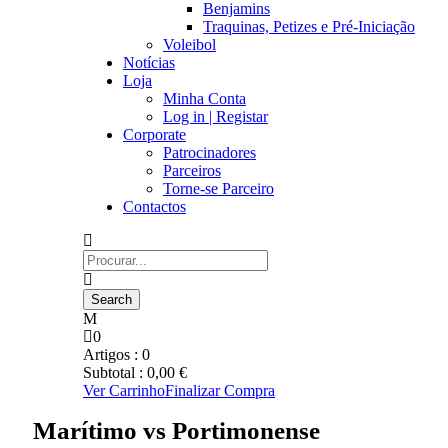
Benjamins
Traquinas, Petizes e Pré-Iniciação
Voleibol
Notícias
Loja
Minha Conta
Log in | Registar
Corporate
Patrocinadores
Parceiros
Torne-se Parceiro
Contactos
0
Artigos :
0
Subtotal :
0,00
€
Ver Carrinho
Finalizar Compra
Marítimo vs Portimonense