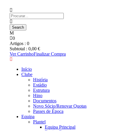
0
Artigos :
0
Subtotal :
0,00
€
Ver Carrinho
Finalizar Compra
Início
Clube
História
Estádio
Estrutura
Hino
Documentos
Novo Sócio/Renovar Quotas
Passes de Época
Equipa
Plantel
Equipa Principal