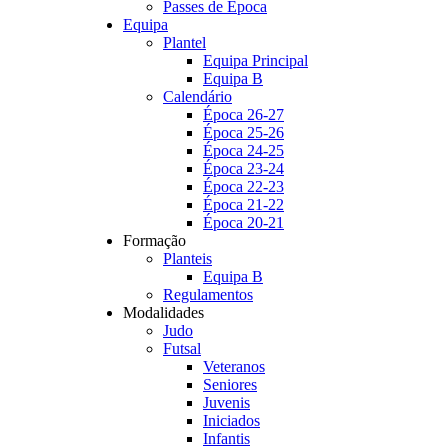
Passes de Época
Equipa
Plantel
Equipa Principal
Equipa B
Calendário
Época 26-27
Época 25-26
Época 24-25
Época 23-24
Época 22-23
Época 21-22
Época 20-21
Formação
Planteis
Equipa B
Regulamentos
Modalidades
Judo
Futsal
Veteranos
Seniores
Juvenis
Iniciados
Infantis