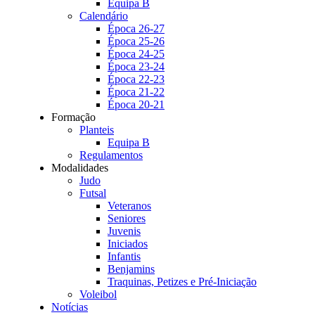
Equipa B
Calendário
Época 26-27
Época 25-26
Época 24-25
Época 23-24
Época 22-23
Época 21-22
Época 20-21
Formação
Planteis
Equipa B
Regulamentos
Modalidades
Judo
Futsal
Veteranos
Seniores
Juvenis
Iniciados
Infantis
Benjamins
Traquinas, Petizes e Pré-Iniciação
Voleibol
Notícias