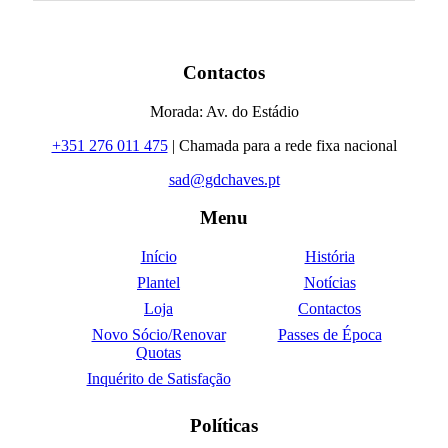
Contactos
Morada: Av. do Estádio
+351 276 011 475
| Chamada para a rede fixa nacional
sad@gdchaves.pt
Menu
Início
História
Plantel
Notícias
Loja
Contactos
Novo Sócio/Renovar
Passes de Época
Quotas
Inquérito de Satisfação
Políticas