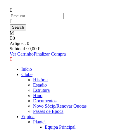
0
Artigos :
0
Subtotal :
0,00
€
Ver Carrinho
Finalizar Compra
Início
Clube
História
Estádio
Estrutura
Hino
Documentos
Novo Sócio/Renovar Quotas
Passes de Época
Equipa
Plantel
Equipa Principal