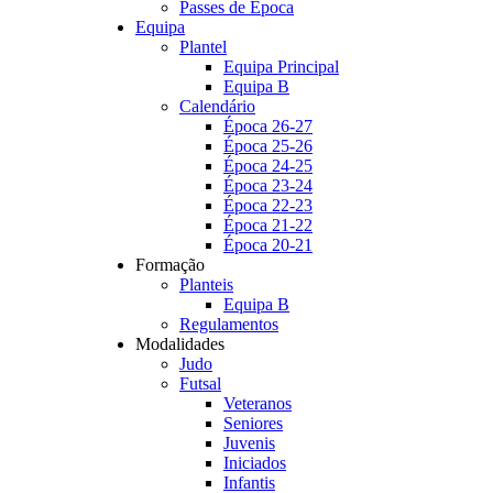
Passes de Época
Equipa
Plantel
Equipa Principal
Equipa B
Calendário
Época 26-27
Época 25-26
Época 24-25
Época 23-24
Época 22-23
Época 21-22
Época 20-21
Formação
Planteis
Equipa B
Regulamentos
Modalidades
Judo
Futsal
Veteranos
Seniores
Juvenis
Iniciados
Infantis