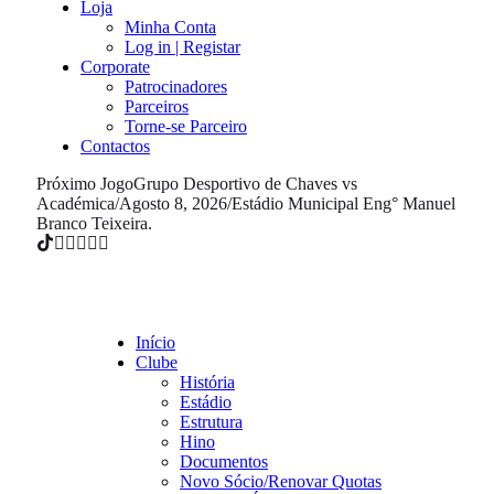
Loja
Minha Conta
Log in | Registar
Corporate
Patrocinadores
Parceiros
Torne-se Parceiro
Contactos
Próximo Jogo
Grupo Desportivo de Chaves vs
Académica
/
Agosto 8, 2026
/
Estádio Municipal Eng° Manuel
Branco Teixeira.
Início
Clube
História
Estádio
Estrutura
Hino
Documentos
Novo Sócio/Renovar Quotas