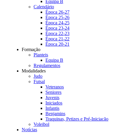
Equipa B
Calendário
Época 26-27
Época 25-26
Época 24-25
Época 23-24
Época 22-23
Época 21-22
Época 20-21
Formação
Planteis
Equipa B
Regulamentos
Modalidades
Judo
Futsal
Veteranos
Seniores
Juvenis
Iniciados
Infantis
Benjamins
Traquinas, Petizes e Pré-Iniciação
Voleibol
Notícias