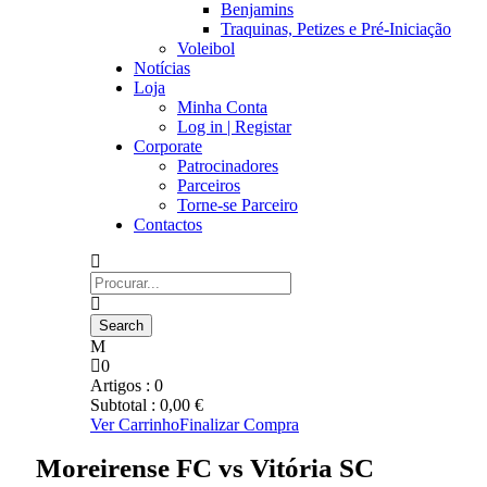
Benjamins
Traquinas, Petizes e Pré-Iniciação
Voleibol
Notícias
Loja
Minha Conta
Log in | Registar
Corporate
Patrocinadores
Parceiros
Torne-se Parceiro
Contactos
0
Artigos :
0
Subtotal :
0,00
€
Ver Carrinho
Finalizar Compra
Moreirense FC vs Vitória SC