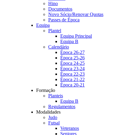
Hino
Documentos
Novo Sócio/Renovar Quotas
Passes de Época
Equipa
Plantel
Equipa Principal
Equipa B
Calendário
Época 26-27
Época 25-26
Época 24-25
Época 23-24
Época 22-23
Época 21-22
Época 20-21
Formação
Planteis
Equipa B
Regulamentos
Modalidades
Judo
Futsal
Veteranos
Seniores