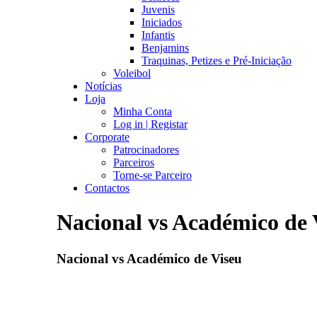
Juvenis
Iniciados
Infantis
Benjamins
Traquinas, Petizes e Pré-Iniciação
Voleibol
Notícias
Loja
Minha Conta
Log in | Registar
Corporate
Patrocinadores
Parceiros
Torne-se Parceiro
Contactos
Nacional vs Académico de 
Nacional vs Académico de Viseu