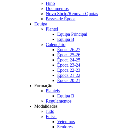
Hino
Documentos
Novo Sócio/Renovar Quotas
Passes de Época
Equipa
Plantel
Equipa Principal
Equipa B
Calendário
Época 26-27
Época 25-26
Época 24-25
Época 23-24
Época 22-23
Época 21-22
Época 20-21
Formação
Planteis
Equipa B
Regulamentos
Modalidades
Judo
Futsal
Veteranos
Seniores