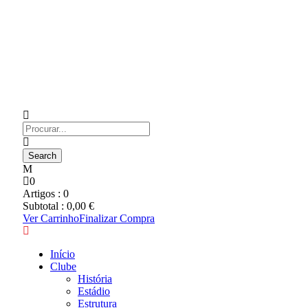
0
Artigos :
0
Subtotal :
0,00
€
Ver Carrinho
Finalizar Compra
Início
Clube
História
Estádio
Estrutura