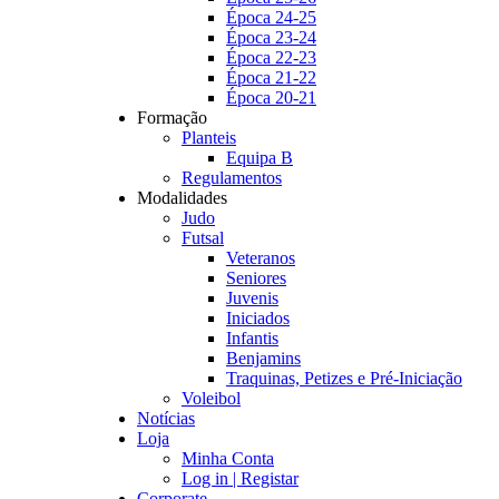
Época 24-25
Época 23-24
Época 22-23
Época 21-22
Época 20-21
Formação
Planteis
Equipa B
Regulamentos
Modalidades
Judo
Futsal
Veteranos
Seniores
Juvenis
Iniciados
Infantis
Benjamins
Traquinas, Petizes e Pré-Iniciação
Voleibol
Notícias
Loja
Minha Conta
Log in | Registar
Corporate