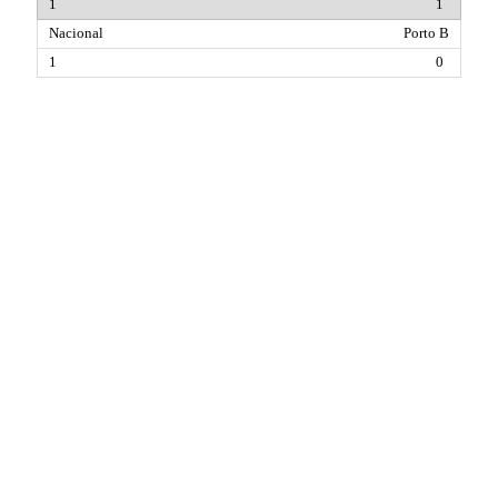
1
Porto B
0