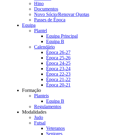
Hino
Documentos
Novo Sócio/Renovar Quotas
Passes de Época
Equipa
Plantel
Equipa Principal
Equipa B
Calendário
Época 26-27
Época 25-26
Época 24-25
Época 23-24
Época 22-23
Época 21-22
Época 20-21
Formação
Planteis
Equipa B
Regulamentos
Modalidades
Judo
Futsal
Veteranos
Seniores