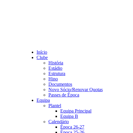
Início
Clube
História
Estádio
Estrutura
Hino
Documentos
Novo Sócio/Renovar Quotas
Passes de Época
Equipa
Plantel
Equipa Principal
Equipa B
Calendário
Época 26-27
Época 25-26