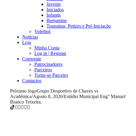
Juvenis
Iniciados
Infantis
Benjamins
Traquinas, Petizes e Pré-Iniciação
Voleibol
Notícias
Loja
Minha Conta
Log in | Registar
Corporate
Patrocinadores
Parceiros
Torne-se Parceiro
Contactos
Próximo Jogo
Grupo Desportivo de Chaves vs
Académica
/
Agosto 8, 2026
/
Estádio Municipal Eng° Manuel
Branco Teixeira.