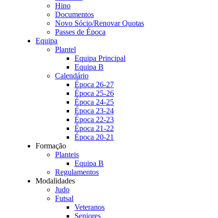
Hino
Documentos
Novo Sócio/Renovar Quotas
Passes de Época
Equipa
Plantel
Equipa Principal
Equipa B
Calendário
Época 26-27
Época 25-26
Época 24-25
Época 23-24
Época 22-23
Época 21-22
Época 20-21
Formação
Planteis
Equipa B
Regulamentos
Modalidades
Judo
Futsal
Veteranos
Seniores