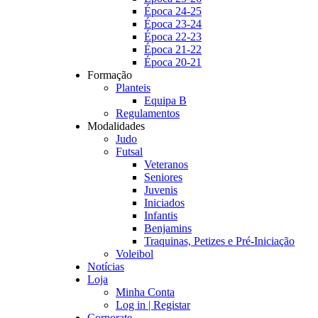
Época 24-25
Época 23-24
Época 22-23
Época 21-22
Época 20-21
Formação
Planteis
Equipa B
Regulamentos
Modalidades
Judo
Futsal
Veteranos
Seniores
Juvenis
Iniciados
Infantis
Benjamins
Traquinas, Petizes e Pré-Iniciação
Voleibol
Notícias
Loja
Minha Conta
Log in | Registar
Corporate