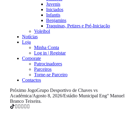
Juvenis
Iniciados
Infantis
Benjamins
Traquinas, Petizes e Pré-Iniciação
Voleibol
Notícias
Loja
Minha Conta
Log in | Registar
Corporate
Patrocinadores
Parceiros
Torne-se Parceiro
Contactos
Próximo Jogo
Grupo Desportivo de Chaves vs
Académica
/
Agosto 8, 2026
/
Estádio Municipal Eng° Manuel
Branco Teixeira.