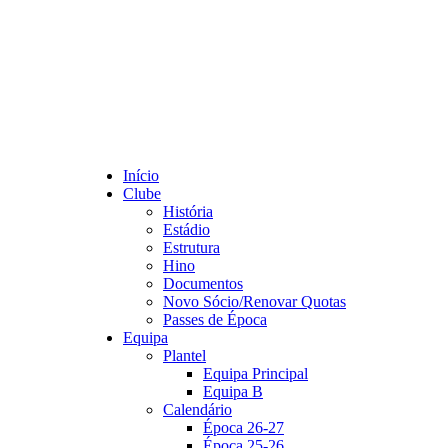
Início
Clube
História
Estádio
Estrutura
Hino
Documentos
Novo Sócio/Renovar Quotas
Passes de Época
Equipa
Plantel
Equipa Principal
Equipa B
Calendário
Época 26-27
Época 25-26