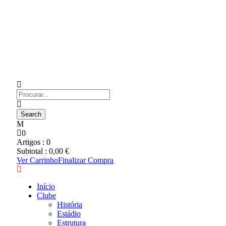
0
Artigos :
0
Subtotal :
0,00
€
Ver Carrinho
Finalizar Compra
Início
Clube
História
Estádio
Estrutura