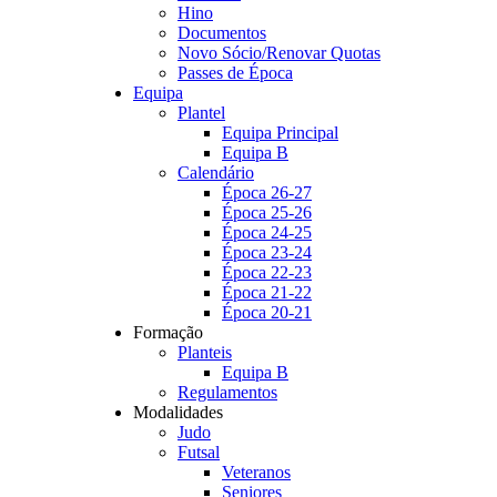
Hino
Documentos
Novo Sócio/Renovar Quotas
Passes de Época
Equipa
Plantel
Equipa Principal
Equipa B
Calendário
Época 26-27
Época 25-26
Época 24-25
Época 23-24
Época 22-23
Época 21-22
Época 20-21
Formação
Planteis
Equipa B
Regulamentos
Modalidades
Judo
Futsal
Veteranos
Seniores