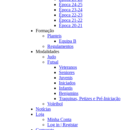
Época 24-25
Época 23-24
Época 22-23
Época 21-22
Época 20-21
Formação
Planteis
Equipa B
Regulamentos
Modalidades
Judo
Futsal
Veteranos
Seniores
Juvenis
Iniciados
Infantis
Benjamins
Traquinas, Petizes e Pré-Iniciação
Voleibol
Notícias
Loja
Minha Conta
Log in | Registar
Corporate