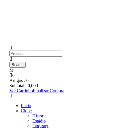
0
Artigos :
0
Subtotal :
0,00
€
Ver Carrinho
Finalizar Compra
Início
Clube
História
Estádio
Estrutura