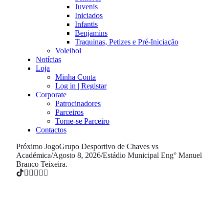
Juvenis
Iniciados
Infantis
Benjamins
Traquinas, Petizes e Pré-Iniciação
Voleibol
Notícias
Loja
Minha Conta
Log in | Registar
Corporate
Patrocinadores
Parceiros
Torne-se Parceiro
Contactos
Próximo Jogo
Grupo Desportivo de Chaves vs
Académica
/
Agosto 8, 2026
/
Estádio Municipal Eng° Manuel
Branco Teixeira.