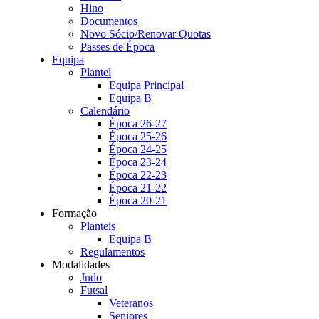
Hino
Documentos
Novo Sócio/Renovar Quotas
Passes de Época
Equipa
Plantel
Equipa Principal
Equipa B
Calendário
Época 26-27
Época 25-26
Época 24-25
Época 23-24
Época 22-23
Época 21-22
Época 20-21
Formação
Planteis
Equipa B
Regulamentos
Modalidades
Judo
Futsal
Veteranos
Seniores