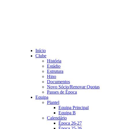
Início
Clube
História
Estádio
Estrutura
Hino
Documentos
Novo Sócio/Renovar Quotas
Passes de Época
Equipa
Plantel
Equipa Principal
Equipa B
Calendário
Época 26-27
Época 25-26