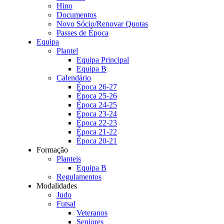
Hino
Documentos
Novo Sócio/Renovar Quotas
Passes de Época
Equipa
Plantel
Equipa Principal
Equipa B
Calendário
Época 26-27
Época 25-26
Época 24-25
Época 23-24
Época 22-23
Época 21-22
Época 20-21
Formação
Planteis
Equipa B
Regulamentos
Modalidades
Judo
Futsal
Veteranos
Seniores