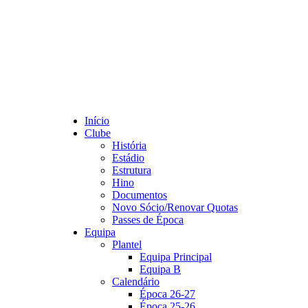
Início
Clube
História
Estádio
Estrutura
Hino
Documentos
Novo Sócio/Renovar Quotas
Passes de Época
Equipa
Plantel
Equipa Principal
Equipa B
Calendário
Época 26-27
Época 25-26