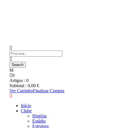
0
Artigos :
0
Subtotal :
0,00
€
Ver Carrinho
Finalizar Compra
Início
Clube
História
Estádio
Estrutura