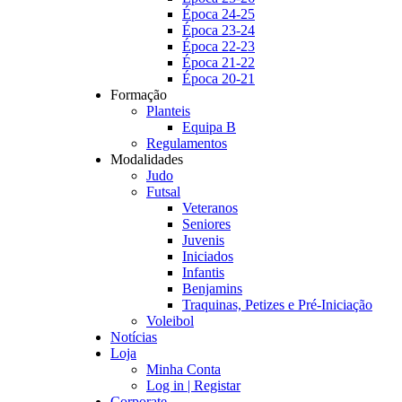
Época 24-25
Época 23-24
Época 22-23
Época 21-22
Época 20-21
Formação
Planteis
Equipa B
Regulamentos
Modalidades
Judo
Futsal
Veteranos
Seniores
Juvenis
Iniciados
Infantis
Benjamins
Traquinas, Petizes e Pré-Iniciação
Voleibol
Notícias
Loja
Minha Conta
Log in | Registar
Corporate