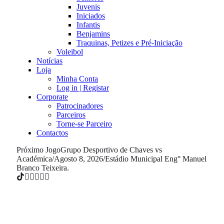
Juvenis
Iniciados
Infantis
Benjamins
Traquinas, Petizes e Pré-Iniciação
Voleibol
Notícias
Loja
Minha Conta
Log in | Registar
Corporate
Patrocinadores
Parceiros
Torne-se Parceiro
Contactos
Próximo Jogo
Grupo Desportivo de Chaves vs
Académica
/
Agosto 8, 2026
/
Estádio Municipal Eng° Manuel
Branco Teixeira.