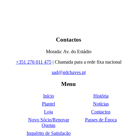
Contactos
Morada: Av. do Estádio
+351 276 011 475
| Chamada para a rede fixa nacional
sad@gdchaves.pt
Menu
Início
História
Plantel
Notícias
Loja
Contactos
Novo Sócio/Renovar
Passes de Época
Quotas
Inquérito de Satisfação