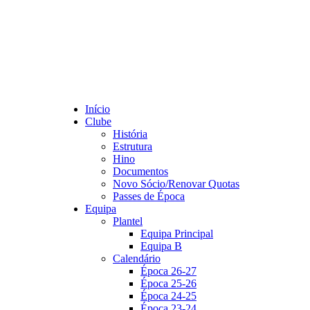
Início
Clube
História
Estrutura
Hino
Documentos
Novo Sócio/Renovar Quotas
Passes de Época
Equipa
Plantel
Equipa Principal
Equipa B
Calendário
Época 26-27
Época 25-26
Época 24-25
Época 23-24