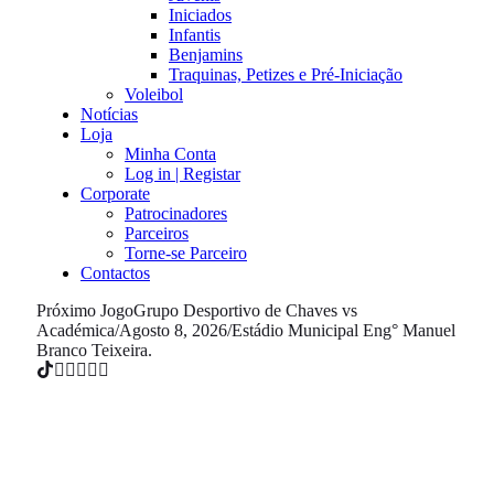
Iniciados
Infantis
Benjamins
Traquinas, Petizes e Pré-Iniciação
Voleibol
Notícias
Loja
Minha Conta
Log in | Registar
Corporate
Patrocinadores
Parceiros
Torne-se Parceiro
Contactos
Próximo Jogo
Grupo Desportivo de Chaves vs
Académica
/
Agosto 8, 2026
/
Estádio Municipal Eng° Manuel
Branco Teixeira.