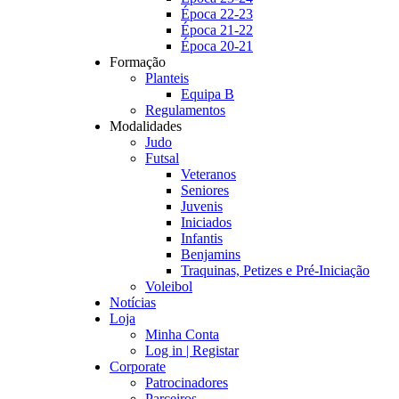
Época 22-23
Época 21-22
Época 20-21
Formação
Planteis
Equipa B
Regulamentos
Modalidades
Judo
Futsal
Veteranos
Seniores
Juvenis
Iniciados
Infantis
Benjamins
Traquinas, Petizes e Pré-Iniciação
Voleibol
Notícias
Loja
Minha Conta
Log in | Registar
Corporate
Patrocinadores
Parceiros