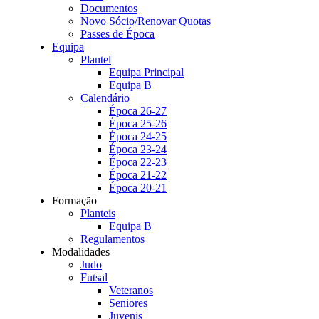
Documentos
Novo Sócio/Renovar Quotas
Passes de Época
Equipa
Plantel
Equipa Principal
Equipa B
Calendário
Época 26-27
Época 25-26
Época 24-25
Época 23-24
Época 22-23
Época 21-22
Época 20-21
Formação
Planteis
Equipa B
Regulamentos
Modalidades
Judo
Futsal
Veteranos
Seniores
Juvenis