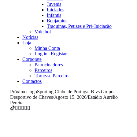
Juvenis
Iniciados
Infantis
Benjamins
Traquinas, Petizes e Pré-Iniciação
Voleibol
Notícias
Loja
Minha Conta
Log in | Registar
Corporate
Patrocinadores
Parceiros
Torne-se Parceiro
Contactos
Próximo Jogo
Sporting Clube de Portugal B vs Grupo
Desportivo de Chaves
/
Agosto 15, 2026
/
Estádio Aurélio
Pereira