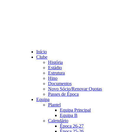
Início
Clube
História
Estádio
Estrutura
Hino
Documentos
Novo Sócio/Renovar Quotas
Passes de Época
Equipa
Plantel
Equipa Principal
Equipa B
Calendário
Época 26-27
Época 25-26