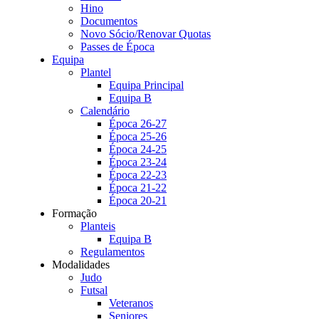
Hino
Documentos
Novo Sócio/Renovar Quotas
Passes de Época
Equipa
Plantel
Equipa Principal
Equipa B
Calendário
Época 26-27
Época 25-26
Época 24-25
Época 23-24
Época 22-23
Época 21-22
Época 20-21
Formação
Planteis
Equipa B
Regulamentos
Modalidades
Judo
Futsal
Veteranos
Seniores