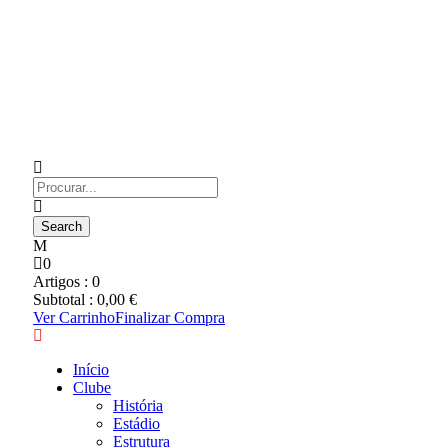
0
Artigos :
0
Subtotal :
0,00
€
Ver Carrinho
Finalizar Compra
Início
Clube
História
Estádio
Estrutura