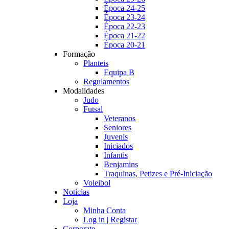
Época 24-25
Época 23-24
Época 22-23
Época 21-22
Época 20-21
Formação
Planteis
Equipa B
Regulamentos
Modalidades
Judo
Futsal
Veteranos
Seniores
Juvenis
Iniciados
Infantis
Benjamins
Traquinas, Petizes e Pré-Iniciação
Voleibol
Notícias
Loja
Minha Conta
Log in | Registar
Corporate