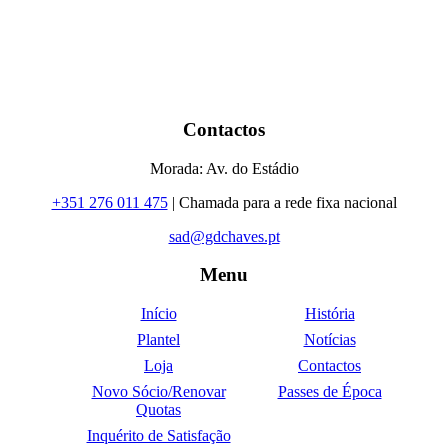
Contactos
Morada: Av. do Estádio
+351 276 011 475
| Chamada para a rede fixa nacional
sad@gdchaves.pt
Menu
Início
História
Plantel
Notícias
Loja
Contactos
Novo Sócio/Renovar
Passes de Época
Quotas
Inquérito de Satisfação