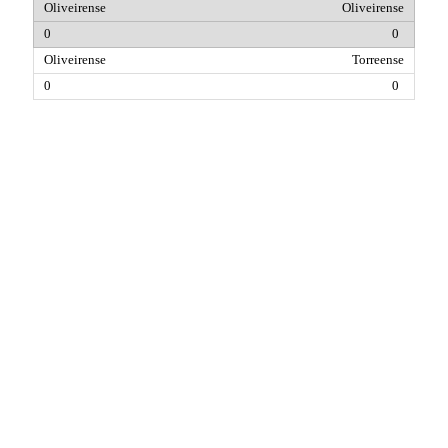
Oliveirense
0
Torreense
0