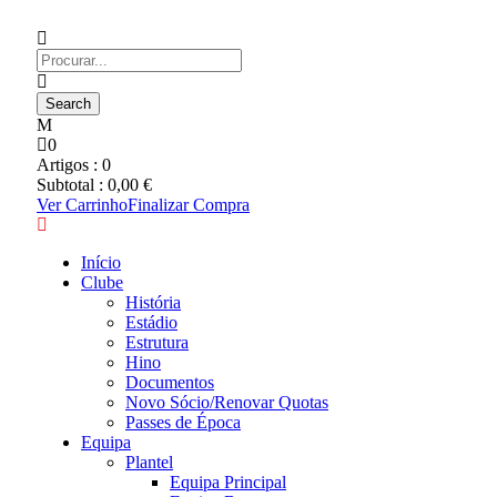
0
Artigos :
0
Subtotal :
0,00
€
Ver Carrinho
Finalizar Compra
Início
Clube
História
Estádio
Estrutura
Hino
Documentos
Novo Sócio/Renovar Quotas
Passes de Época
Equipa
Plantel
Equipa Principal