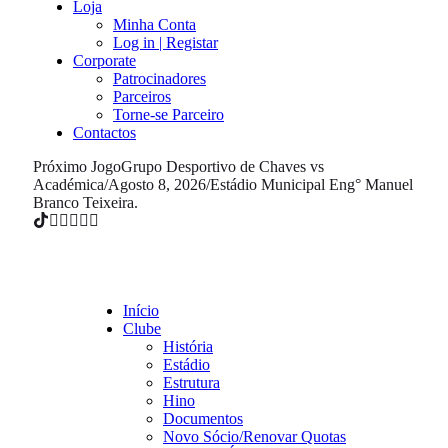
Loja
Minha Conta
Log in | Registar
Corporate
Patrocinadores
Parceiros
Torne-se Parceiro
Contactos
Próximo Jogo
Grupo Desportivo de Chaves vs
Académica
/
Agosto 8, 2026
/
Estádio Municipal Eng° Manuel
Branco Teixeira.
Início
Clube
História
Estádio
Estrutura
Hino
Documentos
Novo Sócio/Renovar Quotas