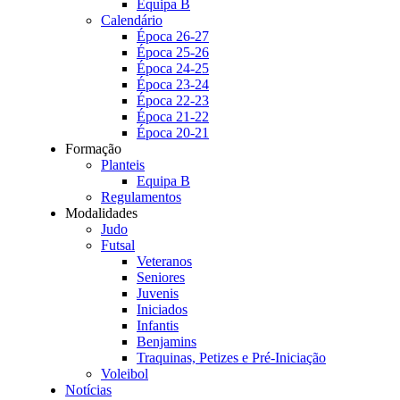
Equipa B
Calendário
Época 26-27
Época 25-26
Época 24-25
Época 23-24
Época 22-23
Época 21-22
Época 20-21
Formação
Planteis
Equipa B
Regulamentos
Modalidades
Judo
Futsal
Veteranos
Seniores
Juvenis
Iniciados
Infantis
Benjamins
Traquinas, Petizes e Pré-Iniciação
Voleibol
Notícias