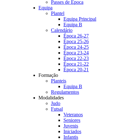
Passes de Época
Equipa
Plantel
Equipa Principal
Equipa B
Calendário
Época 26-27
Época 25-26
Época 24-25
Época 23-24
Época 22-23
Época 21-22
Época 20-21
Formação
Planteis
Equipa B
Regulamentos
Modalidades
Judo
Futsal
Veteranos
Seniores
Juvenis
Iniciados
Infantis