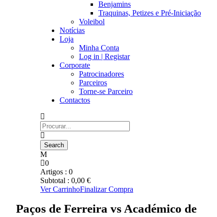
Benjamins
Traquinas, Petizes e Pré-Iniciação
Voleibol
Notícias
Loja
Minha Conta
Log in | Registar
Corporate
Patrocinadores
Parceiros
Torne-se Parceiro
Contactos
0
Artigos :
0
Subtotal :
0,00
€
Ver Carrinho
Finalizar Compra
Paços de Ferreira vs Académico de