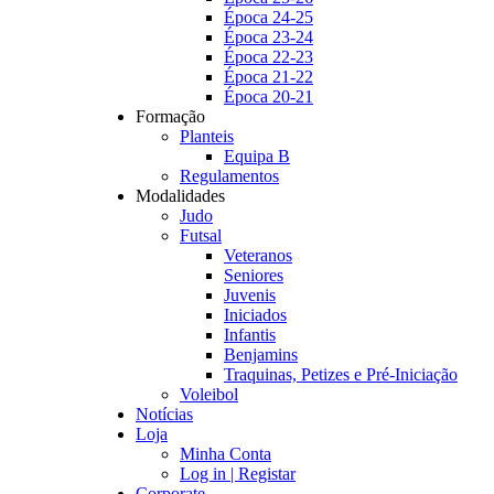
Época 24-25
Época 23-24
Época 22-23
Época 21-22
Época 20-21
Formação
Planteis
Equipa B
Regulamentos
Modalidades
Judo
Futsal
Veteranos
Seniores
Juvenis
Iniciados
Infantis
Benjamins
Traquinas, Petizes e Pré-Iniciação
Voleibol
Notícias
Loja
Minha Conta
Log in | Registar
Corporate