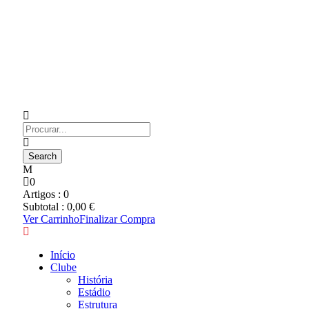
0
Artigos :
0
Subtotal :
0,00
€
Ver Carrinho
Finalizar Compra
Início
Clube
História
Estádio
Estrutura