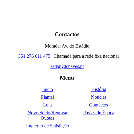
Contactos
Morada: Av. do Estádio
+351 276 011 475
| Chamada para a rede fixa nacional
sad@gdchaves.pt
Menu
Início
História
Plantel
Notícias
Loja
Contactos
Novo Sócio/Renovar
Passes de Época
Quotas
Inquérito de Satisfação