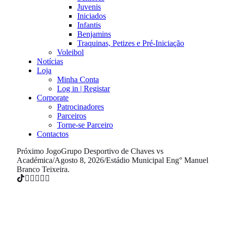
Juvenis
Iniciados
Infantis
Benjamins
Traquinas, Petizes e Pré-Iniciação
Voleibol
Notícias
Loja
Minha Conta
Log in | Registar
Corporate
Patrocinadores
Parceiros
Torne-se Parceiro
Contactos
Próximo Jogo
Grupo Desportivo de Chaves vs
Académica
/
Agosto 8, 2026
/
Estádio Municipal Eng° Manuel
Branco Teixeira.