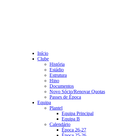
Início
Clube
História
Estádio
Estrutura
Hino
Documentos
Novo Sócio/Renovar Quotas
Passes de Época
Equipa
Plantel
Equipa Principal
Equipa B
Calendário
Época 26-27
Época 25-26