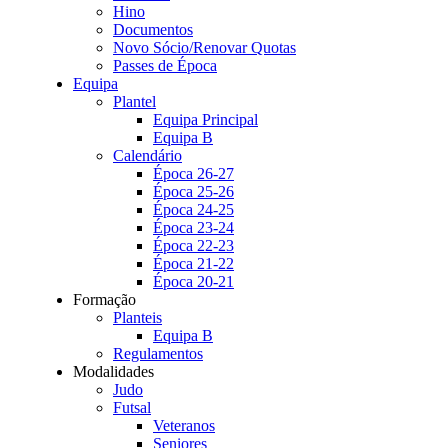
Hino
Documentos
Novo Sócio/Renovar Quotas
Passes de Época
Equipa
Plantel
Equipa Principal
Equipa B
Calendário
Época 26-27
Época 25-26
Época 24-25
Época 23-24
Época 22-23
Época 21-22
Época 20-21
Formação
Planteis
Equipa B
Regulamentos
Modalidades
Judo
Futsal
Veteranos
Seniores