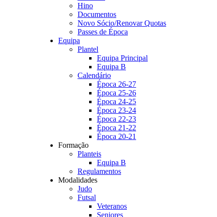
Hino
Documentos
Novo Sócio/Renovar Quotas
Passes de Época
Equipa
Plantel
Equipa Principal
Equipa B
Calendário
Época 26-27
Época 25-26
Época 24-25
Época 23-24
Época 22-23
Época 21-22
Época 20-21
Formação
Planteis
Equipa B
Regulamentos
Modalidades
Judo
Futsal
Veteranos
Seniores