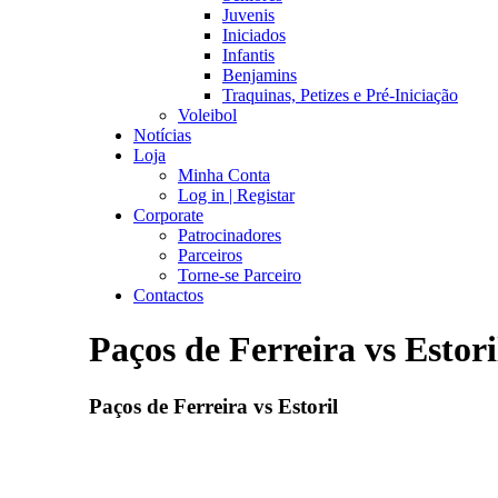
Juvenis
Iniciados
Infantis
Benjamins
Traquinas, Petizes e Pré-Iniciação
Voleibol
Notícias
Loja
Minha Conta
Log in | Registar
Corporate
Patrocinadores
Parceiros
Torne-se Parceiro
Contactos
Paços de Ferreira vs Estori
Paços de Ferreira vs Estoril