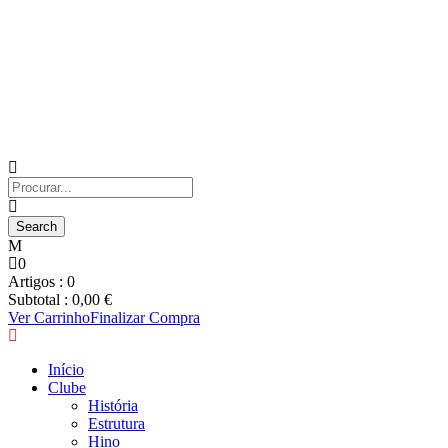
0
Artigos :
0
Subtotal :
0,00
€
Ver Carrinho
Finalizar Compra
Início
Clube
História
Estrutura
Hino