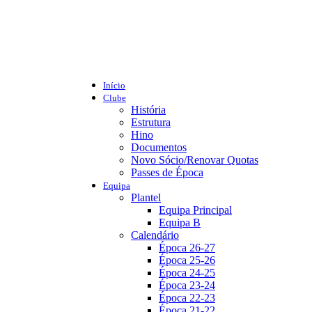
Início
Clube
História
Estrutura
Hino
Documentos
Novo Sócio/Renovar Quotas
Passes de Época
Equipa
Plantel
Equipa Principal
Equipa B
Calendário
Época 26-27
Época 25-26
Época 24-25
Época 23-24
Época 22-23
Época 21-22