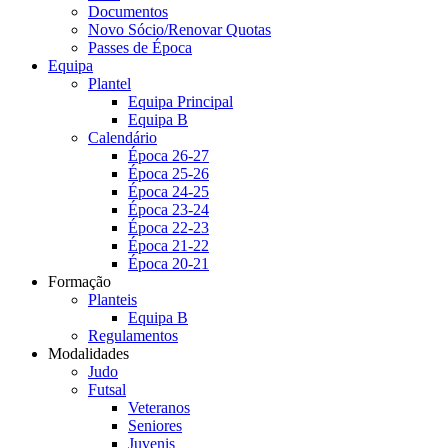
Documentos
Novo Sócio/Renovar Quotas
Passes de Época
Equipa
Plantel
Equipa Principal
Equipa B
Calendário
Época 26-27
Época 25-26
Época 24-25
Época 23-24
Época 22-23
Época 21-22
Época 20-21
Formação
Planteis
Equipa B
Regulamentos
Modalidades
Judo
Futsal
Veteranos
Seniores
Juvenis