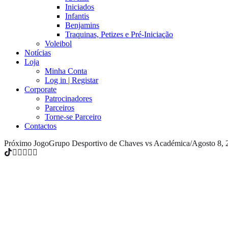
Iniciados
Infantis
Benjamins
Traquinas, Petizes e Pré-Iniciação
Voleibol
Notícias
Loja
Minha Conta
Log in | Registar
Corporate
Patrocinadores
Parceiros
Torne-se Parceiro
Contactos
Próximo Jogo
Grupo Desportivo de Chaves vs Académica
/
Agosto 8, 