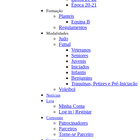
Época 20-21
Formação
Planteis
Equipa B
Regulamentos
Modalidades
Judo
Futsal
Veteranos
Seniores
Juvenis
Iniciados
Infantis
Benjamins
Traquinas, Petizes e Pré-Iniciação
Voleibol
Notícias
Loja
Minha Conta
Log in | Registar
Corporate
Patrocinadores
Parceiros
Torne-se Parceiro