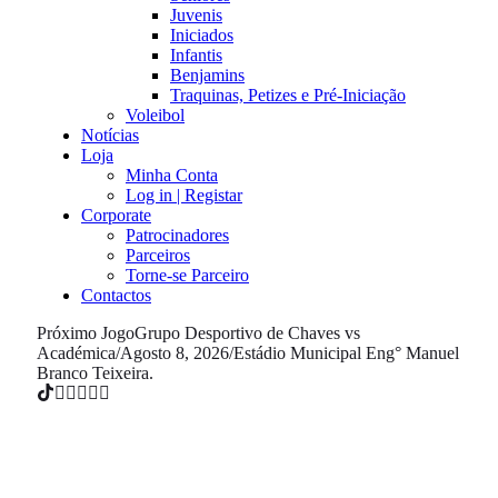
Juvenis
Iniciados
Infantis
Benjamins
Traquinas, Petizes e Pré-Iniciação
Voleibol
Notícias
Loja
Minha Conta
Log in | Registar
Corporate
Patrocinadores
Parceiros
Torne-se Parceiro
Contactos
Próximo Jogo
Grupo Desportivo de Chaves vs
Académica
/
Agosto 8, 2026
/
Estádio Municipal Eng° Manuel
Branco Teixeira.