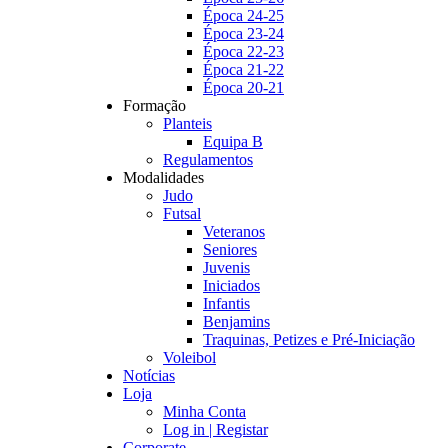
Época 24-25
Época 23-24
Época 22-23
Época 21-22
Época 20-21
Formação
Planteis
Equipa B
Regulamentos
Modalidades
Judo
Futsal
Veteranos
Seniores
Juvenis
Iniciados
Infantis
Benjamins
Traquinas, Petizes e Pré-Iniciação
Voleibol
Notícias
Loja
Minha Conta
Log in | Registar
Corporate