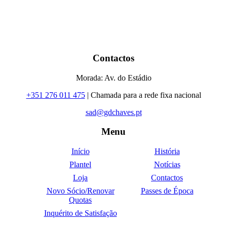
Contactos
Morada: Av. do Estádio
+351 276 011 475
| Chamada para a rede fixa nacional
sad@gdchaves.pt
Menu
Início
História
Plantel
Notícias
Loja
Contactos
Novo Sócio/Renovar
Passes de Época
Quotas
Inquérito de Satisfação