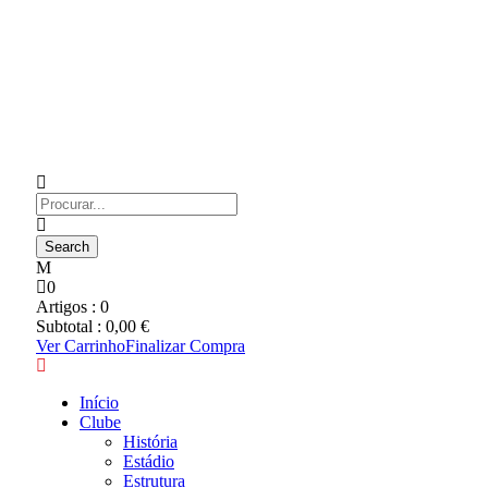
0
Artigos :
0
Subtotal :
0,00
€
Ver Carrinho
Finalizar Compra
Início
Clube
História
Estádio
Estrutura