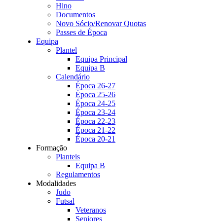
Hino
Documentos
Novo Sócio/Renovar Quotas
Passes de Época
Equipa
Plantel
Equipa Principal
Equipa B
Calendário
Época 26-27
Época 25-26
Época 24-25
Época 23-24
Época 22-23
Época 21-22
Época 20-21
Formação
Planteis
Equipa B
Regulamentos
Modalidades
Judo
Futsal
Veteranos
Seniores