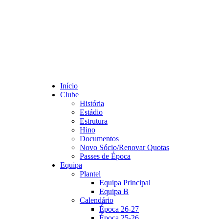
Início
Clube
História
Estádio
Estrutura
Hino
Documentos
Novo Sócio/Renovar Quotas
Passes de Época
Equipa
Plantel
Equipa Principal
Equipa B
Calendário
Época 26-27
Época 25-26