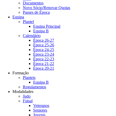
Documentos
Novo Sócio/Renovar Quotas
Passes de Época
Equipa
Plantel
Equipa Principal
Equipa B
Calendário
Época 26-27
Época 25-26
Época 24-25
Época 23-24
Época 22-23
Época 21-22
Época 20-21
Formação
Planteis
Equipa B
Regulamentos
Modalidades
Judo
Futsal
Veteranos
Seniores
Juvenis