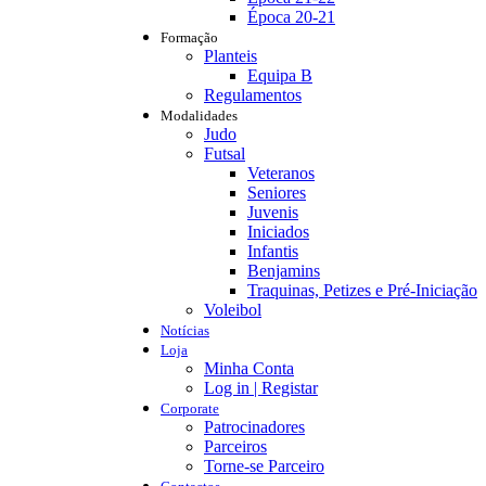
Época 20-21
Formação
Planteis
Equipa B
Regulamentos
Modalidades
Judo
Futsal
Veteranos
Seniores
Juvenis
Iniciados
Infantis
Benjamins
Traquinas, Petizes e Pré-Iniciação
Voleibol
Notícias
Loja
Minha Conta
Log in | Registar
Corporate
Patrocinadores
Parceiros
Torne-se Parceiro