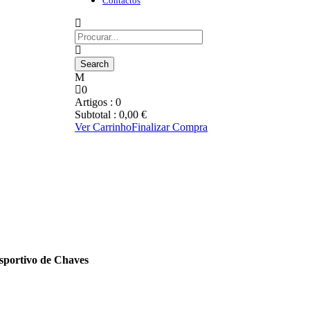
Contactos
0
Artigos :
0
Subtotal :
0,00
€
Ver Carrinho
Finalizar Compra
portivo de Chaves