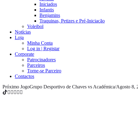
Iniciados
Infantis
Benjamins
Traquinas, Petizes e Pré-Iniciação
Voleibol
Notícias
Loja
Minha Conta
Log in | Registar
Corporate
Patrocinadores
Parceiros
Torne-se Parceiro
Contactos
Próximo Jogo
Grupo Desportivo de Chaves vs Académica
/
Agosto 8, 