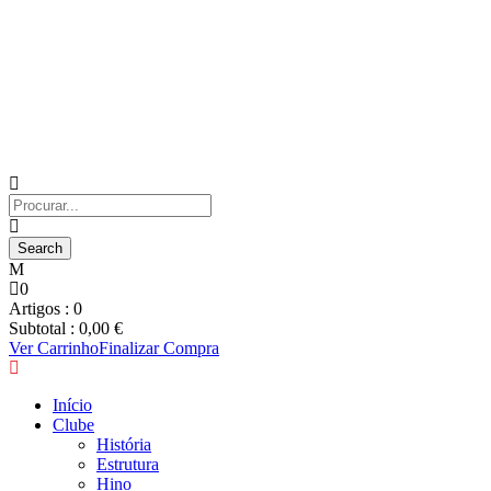
0
Artigos :
0
Subtotal :
0,00
€
Ver Carrinho
Finalizar Compra
Início
Clube
História
Estrutura
Hino