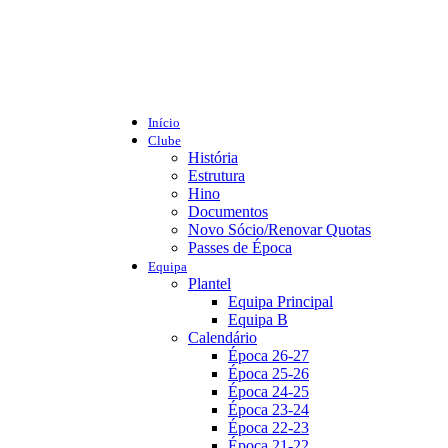
Início
Clube
História
Estrutura
Hino
Documentos
Novo Sócio/Renovar Quotas
Passes de Época
Equipa
Plantel
Equipa Principal
Equipa B
Calendário
Época 26-27
Época 25-26
Época 24-25
Época 23-24
Época 22-23
Época 21-22