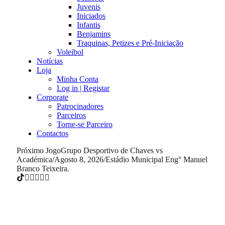
Juvenis
Iniciados
Infantis
Benjamins
Traquinas, Petizes e Pré-Iniciação
Voleibol
Notícias
Loja
Minha Conta
Log in | Registar
Corporate
Patrocinadores
Parceiros
Torne-se Parceiro
Contactos
Próximo Jogo
Grupo Desportivo de Chaves vs
Académica
/
Agosto 8, 2026
/
Estádio Municipal Eng° Manuel
Branco Teixeira.