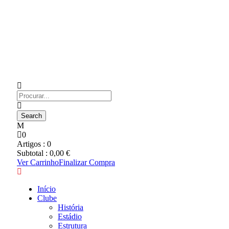
0
Artigos :
0
Subtotal :
0,00
€
Ver Carrinho
Finalizar Compra
Início
Clube
História
Estádio
Estrutura