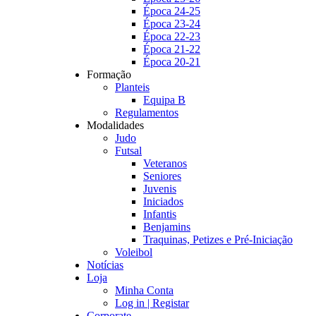
Época 24-25
Época 23-24
Época 22-23
Época 21-22
Época 20-21
Formação
Planteis
Equipa B
Regulamentos
Modalidades
Judo
Futsal
Veteranos
Seniores
Juvenis
Iniciados
Infantis
Benjamins
Traquinas, Petizes e Pré-Iniciação
Voleibol
Notícias
Loja
Minha Conta
Log in | Registar
Corporate