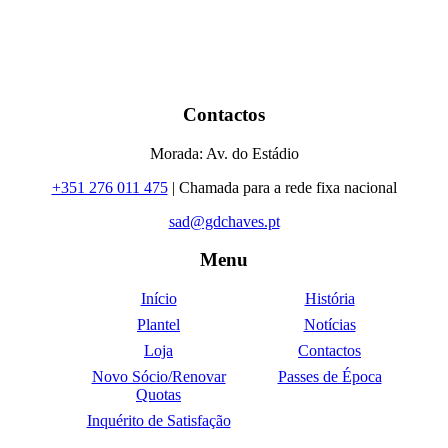
Contactos
Morada: Av. do Estádio
+351 276 011 475
| Chamada para a rede fixa nacional
sad@gdchaves.pt
Menu
Início
História
Plantel
Notícias
Loja
Contactos
Novo Sócio/Renovar
Passes de Época
Quotas
Inquérito de Satisfação