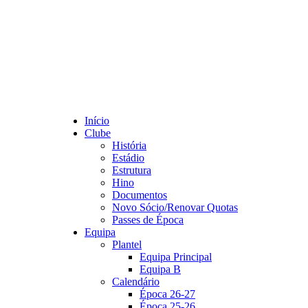
Início
Clube
História
Estádio
Estrutura
Hino
Documentos
Novo Sócio/Renovar Quotas
Passes de Época
Equipa
Plantel
Equipa Principal
Equipa B
Calendário
Época 26-27
Época 25-26