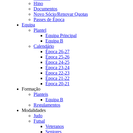
Hino
Documentos
Novo Sócio/Renovar Quotas
Passes de Época
Equipa
Plantel
Equipa Principal
Equipa B
Calendário
Época 26-27
Época 25-26
Época 24-25
Época 23-24
Época 22-23
Época 21-22
Época 20-21
Formação
Planteis
Equipa B
Regulamentos
Modalidades
Judo
Futsal
Veteranos
Seniores