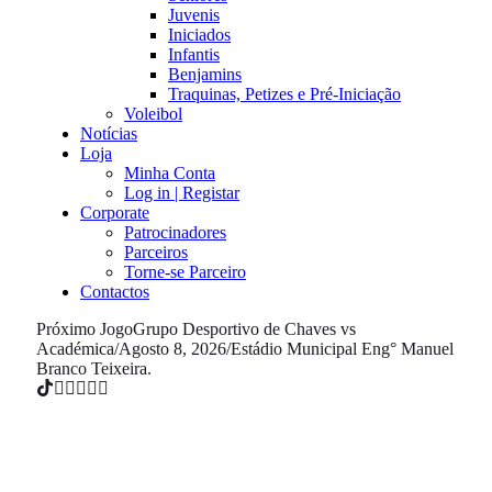
Juvenis
Iniciados
Infantis
Benjamins
Traquinas, Petizes e Pré-Iniciação
Voleibol
Notícias
Loja
Minha Conta
Log in | Registar
Corporate
Patrocinadores
Parceiros
Torne-se Parceiro
Contactos
Próximo Jogo
Grupo Desportivo de Chaves vs
Académica
/
Agosto 8, 2026
/
Estádio Municipal Eng° Manuel
Branco Teixeira.