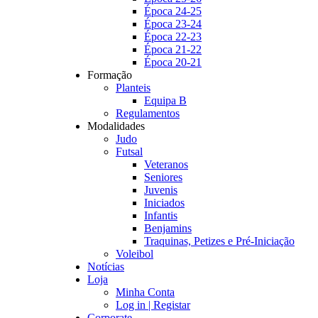
Época 24-25
Época 23-24
Época 22-23
Época 21-22
Época 20-21
Formação
Planteis
Equipa B
Regulamentos
Modalidades
Judo
Futsal
Veteranos
Seniores
Juvenis
Iniciados
Infantis
Benjamins
Traquinas, Petizes e Pré-Iniciação
Voleibol
Notícias
Loja
Minha Conta
Log in | Registar
Corporate