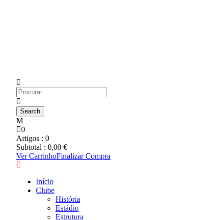
0
Artigos :
0
Subtotal :
0,00
€
Ver Carrinho
Finalizar Compra
Início
Clube
História
Estádio
Estrutura