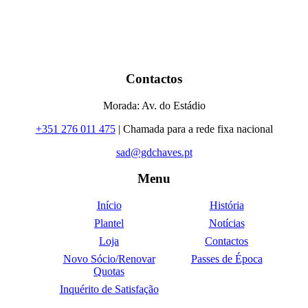
Contactos
Morada: Av. do Estádio
+351 276 011 475
| Chamada para a rede fixa nacional
sad@gdchaves.pt
Menu
Início
História
Plantel
Notícias
Loja
Contactos
Novo Sócio/Renovar
Passes de Época
Quotas
Inquérito de Satisfação