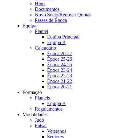
Hino
Documentos
Novo Sócio/Renovar Quotas
Passes de Época
Equipa
Plantel
Equipa Principal
Equipa B
Calendário
Época 26-27
Época 25-26
Época 24-25
Época 23-24
Época 22-23
Época 21-22
Época 20-21
Formação
Planteis
Equipa B
Regulamentos
Modalidades
Judo
Futsal
Veteranos
Seniores