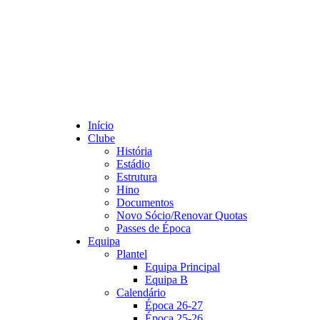
Início
Clube
História
Estádio
Estrutura
Hino
Documentos
Novo Sócio/Renovar Quotas
Passes de Época
Equipa
Plantel
Equipa Principal
Equipa B
Calendário
Época 26-27
Época 25-26