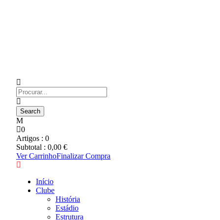
0
Artigos :
0
Subtotal :
0,00
€
Ver Carrinho
Finalizar Compra
Início
Clube
História
Estádio
Estrutura