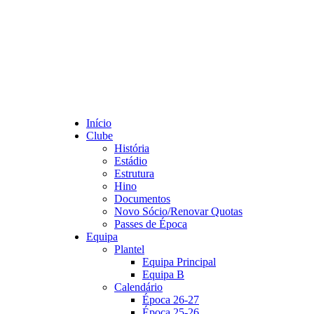
Início
Clube
História
Estádio
Estrutura
Hino
Documentos
Novo Sócio/Renovar Quotas
Passes de Época
Equipa
Plantel
Equipa Principal
Equipa B
Calendário
Época 26-27
Época 25-26