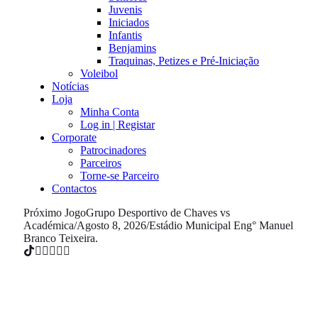
Juvenis
Iniciados
Infantis
Benjamins
Traquinas, Petizes e Pré-Iniciação
Voleibol
Notícias
Loja
Minha Conta
Log in | Registar
Corporate
Patrocinadores
Parceiros
Torne-se Parceiro
Contactos
Próximo Jogo
Grupo Desportivo de Chaves vs
Académica
/
Agosto 8, 2026
/
Estádio Municipal Eng° Manuel
Branco Teixeira.