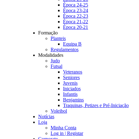
Época 24-25
Época 23-24
Época 22-23
Época 21-22
Época 20-21
Formação
Planteis
Equipa B
Regulamentos
Modalidades
Judo
Futsal
Veteranos
Seniores
Juvenis
Iniciados
Infantis
Benjamins
Traquinas, Petizes e Pré-Iniciação
Voleibol
Notícias
Loja
Minha Conta
Log in | Registar
Corporate