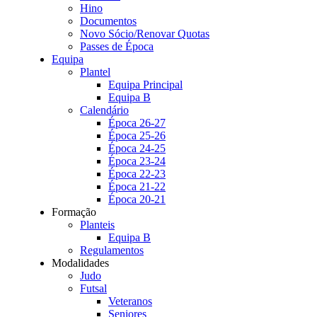
Hino
Documentos
Novo Sócio/Renovar Quotas
Passes de Época
Equipa
Plantel
Equipa Principal
Equipa B
Calendário
Época 26-27
Época 25-26
Época 24-25
Época 23-24
Época 22-23
Época 21-22
Época 20-21
Formação
Planteis
Equipa B
Regulamentos
Modalidades
Judo
Futsal
Veteranos
Seniores