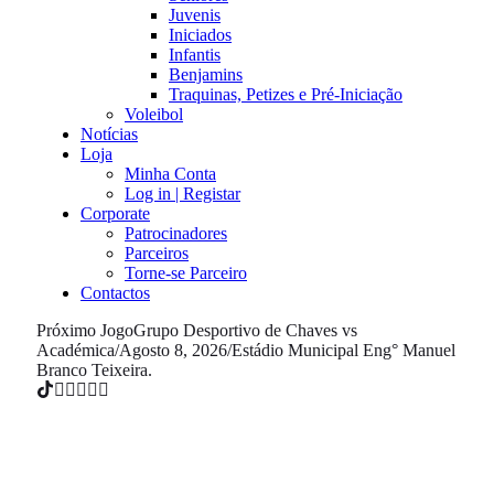
Juvenis
Iniciados
Infantis
Benjamins
Traquinas, Petizes e Pré-Iniciação
Voleibol
Notícias
Loja
Minha Conta
Log in | Registar
Corporate
Patrocinadores
Parceiros
Torne-se Parceiro
Contactos
Próximo Jogo
Grupo Desportivo de Chaves vs
Académica
/
Agosto 8, 2026
/
Estádio Municipal Eng° Manuel
Branco Teixeira.