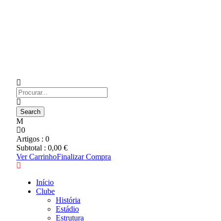
0
Artigos :
0
Subtotal :
0,00
€
Ver Carrinho
Finalizar Compra
Início
Clube
História
Estádio
Estrutura