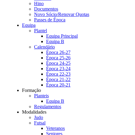
Hino
Documentos
Novo Sócio/Renovar Quotas
Passes de Época
Equipa
Plantel
Equipa Principal
Equipa B
Calendário
Época 26-27
Época 25-26
Época 24-25
Época 23-24
Época 22-23
Época 21-22
Época 20-21
Formação
Planteis
Equipa B
Regulamentos
Modalidades
Judo
Futsal
Veteranos
Seniores