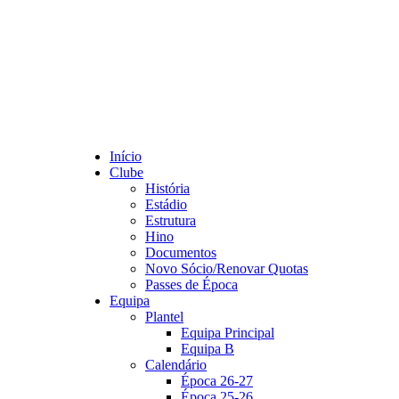
Início
Clube
História
Estádio
Estrutura
Hino
Documentos
Novo Sócio/Renovar Quotas
Passes de Época
Equipa
Plantel
Equipa Principal
Equipa B
Calendário
Época 26-27
Época 25-26