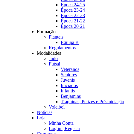
Época 24-25
Época 23-24
Época 22-23
Época 21-22
Época 20-21
Formação
Planteis
Equipa B
Regulamentos
Modalidades
Judo
Futsal
Veteranos
Seniores
Juvenis
Iniciados
Infantis
Benjamins
Traquinas, Petizes e Pré-Iniciação
Voleibol
Notícias
Loja
Minha Conta
Log in | Registar
Corporate