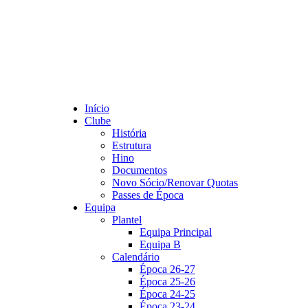
Início
Clube
História
Estrutura
Hino
Documentos
Novo Sócio/Renovar Quotas
Passes de Época
Equipa
Plantel
Equipa Principal
Equipa B
Calendário
Época 26-27
Época 25-26
Época 24-25
Época 23-24