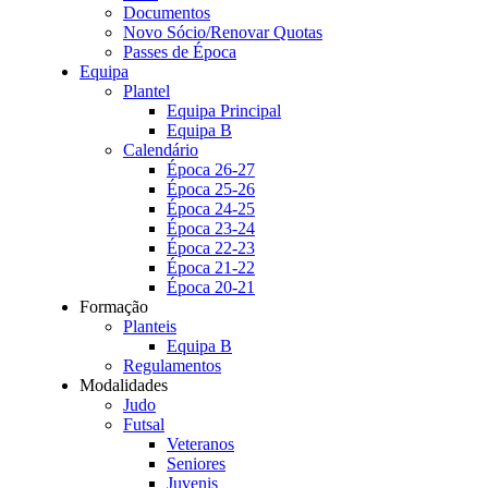
Documentos
Novo Sócio/Renovar Quotas
Passes de Época
Equipa
Plantel
Equipa Principal
Equipa B
Calendário
Época 26-27
Época 25-26
Época 24-25
Época 23-24
Época 22-23
Época 21-22
Época 20-21
Formação
Planteis
Equipa B
Regulamentos
Modalidades
Judo
Futsal
Veteranos
Seniores
Juvenis