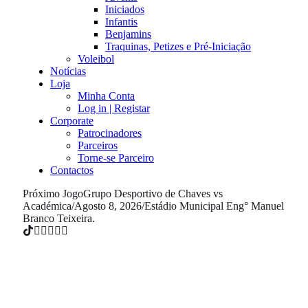
Iniciados
Infantis
Benjamins
Traquinas, Petizes e Pré-Iniciação
Voleibol
Notícias
Loja
Minha Conta
Log in | Registar
Corporate
Patrocinadores
Parceiros
Torne-se Parceiro
Contactos
Próximo Jogo
Grupo Desportivo de Chaves vs
Académica
/
Agosto 8, 2026
/
Estádio Municipal Eng° Manuel
Branco Teixeira.