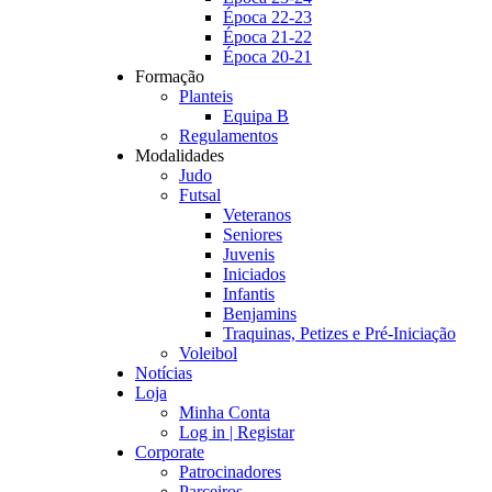
Época 22-23
Época 21-22
Época 20-21
Formação
Planteis
Equipa B
Regulamentos
Modalidades
Judo
Futsal
Veteranos
Seniores
Juvenis
Iniciados
Infantis
Benjamins
Traquinas, Petizes e Pré-Iniciação
Voleibol
Notícias
Loja
Minha Conta
Log in | Registar
Corporate
Patrocinadores
Parceiros